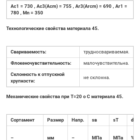
Ac1 = 730 , Ac3(Acm) = 755 , Ar3(Arcm) = 690 , Ar1 =
780 , Mn = 350
Технологические свойства материала 45.
Свариваемость:
трудносвариваемая.
Флокеночувствительность:
малочувствительна.
Склонность к отпускной
не склонна.
хрупкости:
Механические свойства при Т=20 o С материала 45.
Сортамент
Размер
Напр.
sв
sT
d5
–
мм
–
МПа
МПа
%