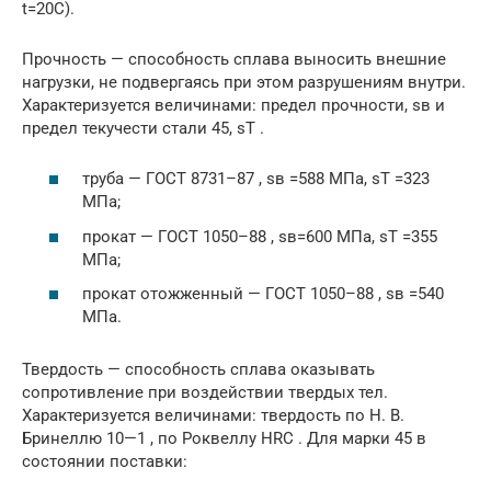
t=20C).
Прочность — способность сплава выносить внешние
нагрузки, не подвергаясь при этом разрушениям внутри.
Характеризуется величинами: предел прочности, sв и
предел текучести стали 45, sT .
труба — ГОСТ 8731–87 , sв =588 МПа, sT =323
МПа;
прокат — ГОСТ 1050–88 , sв=600 МПа, sT =355
МПа;
прокат отожженный — ГОСТ 1050–88 , sв =540
МПа.
Твердость — способность сплава оказывать
сопротивление при воздействии твердых тел.
Характеризуется величинами: твердость по Н. В.
Бринеллю 10—1 , по Роквеллу HRC . Для марки 45 в
состоянии поставки: