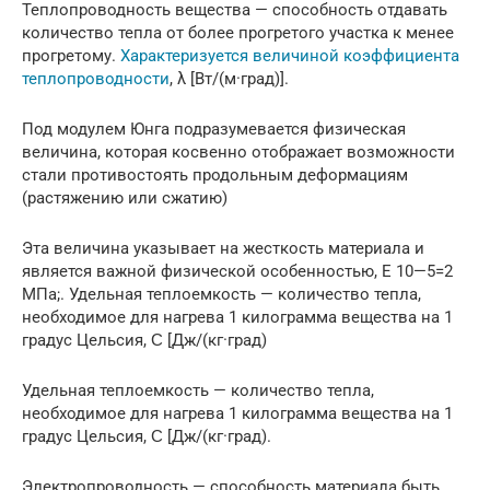
Теплопроводность вещества — способность отдавать
количество тепла от более прогретого участка к менее
прогретому.
Характеризуется величиной коэффициента
теплопроводности
, λ [Вт/(м·град)].
Под модулем Юнга подразумевается физическая
величина, которая косвенно отображает возможности
стали противостоять продольным деформациям
(растяжению или сжатию)
Эта величина указывает на жесткость материала и
является важной физической особенностью, E 10—5=2
МПа;. Удельная теплоемкость — количество тепла,
необходимое для нагрева 1 килограмма вещества на 1
градус Цельсия, Ϲ [Дж/(кг·град)
Удельная теплоемкость — количество тепла,
необходимое для нагрева 1 килограмма вещества на 1
градус Цельсия, Ϲ [Дж/(кг·град).
Электропроводность — способность материала быть