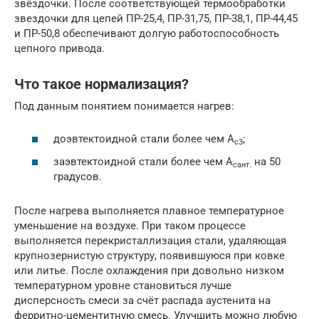
звёздочки. После соответствующей термообработки
звездочки для цепей ПР-25,4, ПР-31,75, ПР-38,1, ПР-44,45
и ПР-50,8 обеспечивают долгую работоспособность
цепного привода.
Что такое нормализация?
Под данным понятием понимается нагрев:
доэвтектоидной стали более чем А
;
с3
заэвтектоидной стали более чем А
на 50
сант.
градусов.
После нагрева выполняется плавное температурное
уменьшение на воздухе. При таком процессе
выполняется перекристаллизация стали, удаляющая
крупнозернистую структуру, появившуюся при ковке
или литье. После охлаждения при довольно низком
температурном уровне становиться лучше
дисперсность смеси за счёт распада аустенита на
ферритно-цементитную смесь. Улучшить можно любую