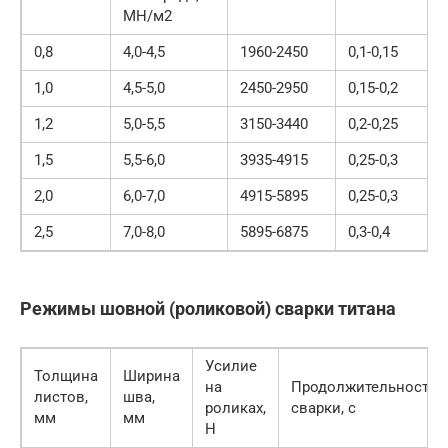
МН/м2
0,8
4,0-4,5
1960-2450
0,1-0,15
1,0
4,5-5,0
2450-2950
0,15-0,2
1,2
5,0-5,5
3150-3440
0,2-0,25
1,5
5,5-6,0
3935-4915
0,25-0,3
2,0
6,0-7,0
4915-5895
0,25-0,3
2,5
7,0-8,0
5895-6875
0,3-0,4
Режимы шовной (роликовой) сварки титана
Усилие
Толщина
Ширина
на
Продолжительность
листов,
шва,
роликах,
сварки, с
мм
мм
Н