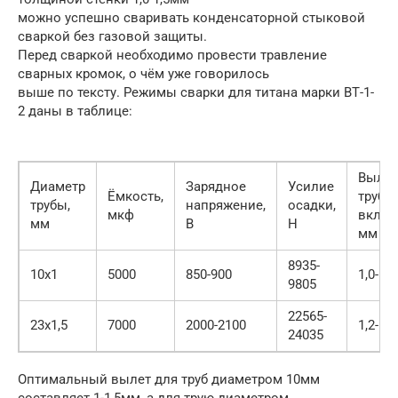
можно успешно сваривать конденсаторной стыковой
сваркой без газовой защиты.
Перед сваркой необходимо провести травление
сварных кромок, о чём уже говорилось
выше по тексту. Режимы сварки для титана марки ВТ-1-
2 даны в таблице:
Вылет
Диаметр
Зарядное
Усилие
Ёмкость,
трубы
трубы,
напряжение,
осадки,
мкф
вклад
мм
В
Н
мм
8935-
10х1
5000
850-900
1,0-1,5
9805
22565-
23х1,5
7000
2000-2100
1,2-1,8
24035
Оптимальный вылет для труб диаметром 10мм
составляет 1-1,5мм, а для трую диаметром