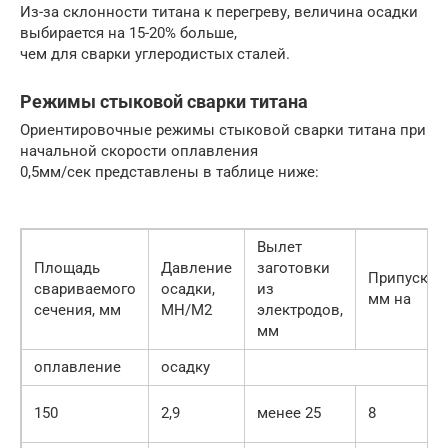
Из-за склонности титана к перегреву, величина осадки
выбирается на 15-20% больше,
чем для сварки углеродистых сталей.
Режимы стыковой сварки титана
Ориентировочные режимы стыковой сварки титана при
начальной скорости оплавления
0,5мм/сек представлены в таблице ниже:
Вылет
Площадь
Давление
заготовки
Припуск,
свариваемого
осадки,
из
мм на
сечения, мм
МН/М2
электродов,
мм
оплавление
осадку
150
2,9
менее 25
8