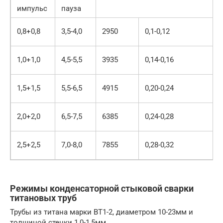
импульс
пауза
0,8+0,8
3,5-4,0
2950
0,1-0,12
1,0+1,0
4,5-5,5
3935
0,14-0,16
1,5+1,5
5,5-6,5
4915
0,20-0,24
2,0+2,0
6,5-7,5
6385
0,24-0,28
2,5+2,5
7,0-8,0
7855
0,28-0,32
Режимы конденсаторной стыковой сварки
титановых труб
Трубы из титана марки ВТ1-2, диаметром 10-23мм и
толщиной стенки 1,0-1,5мм