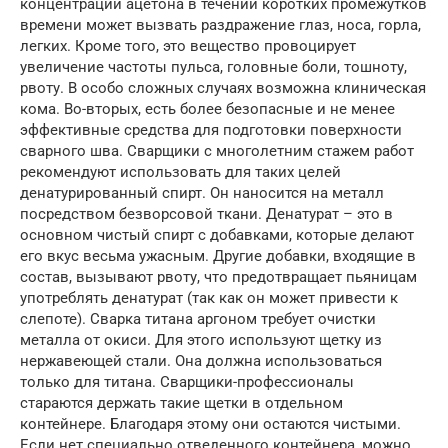
концентраций ацетона в течении коротких промежутков
времени может вызвать раздражение глаз, носа, горла,
легких. Кроме того, это вещество провоцирует
увеличение частоты пульса, головные боли, тошноту,
рвоту. В особо сложных случаях возможна клиническая
кома. Во-вторых, есть более безопасные и не менее
эффективные средства для подготовки поверхности
сварного шва. Сварщики с многолетним стажем работ
рекомендуют использовать для таких целей
денатурированный спирт. Он наносится на металл
посредством безворсовой ткани. Денатурат – это в
основном чистый спирт с добавками, которые делают
его вкус весьма ужасным. Другие добавки, входящие в
состав, вызывают рвоту, что предотвращает пьяницам
употреблять денатурат (так как он может привести к
слепоте). Сварка титана аргоном требует очистки
металла от окиси. Для этого используют щетку из
нержавеющей стали. Она должна использоваться
только для титана. Сварщики-профессионалы
стараются держать такие щетки в отдельном
контейнере. Благодаря этому они остаются чистыми.
Если нет специально отведенного контейнера, можно