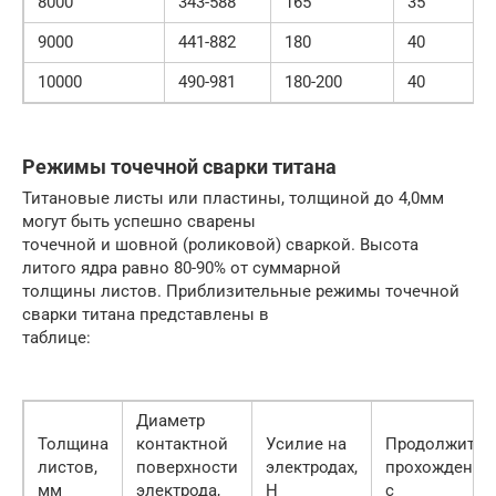
8000
343-588
165
35
9000
441-882
180
40
10000
490-981
180-200
40
Режимы точечной сварки титана
Титановые листы или пластины, толщиной до 4,0мм
могут быть успешно сварены
точечной и шовной (роликовой) сваркой. Высота
литого ядра равно 80-90% от суммарной
толщины листов. Приблизительные режимы точечной
сварки титана представлены в
таблице:
Диаметр
Толщина
контактной
Усилие на
Продолжител
листов,
поверхности
электродах,
прохождения 
мм
электрода,
Н
с