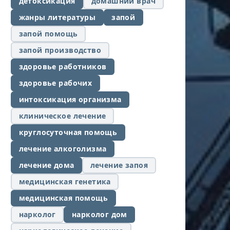
детоксикация
домашний врач
жанры литературы
запой
запой помощь
запой производство
здоровье работников
здоровье рабочих
интоксикация организма
клиническое лечение
круглосуточная помощь
лечение алкоголизма
лечение дома
лечение запоя
медицинская генетика
медицинская помощь
нарколог
нарколог дом