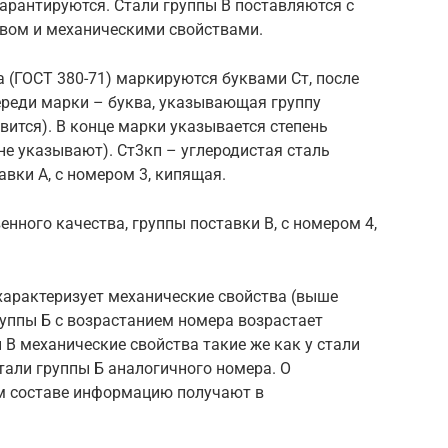
гарантируются. Стали группы В поставляются с
вом и механическими свойствами.
а (ГОСТ 380-71) маркируются буквами Ст, после
переди марки – буква, указывающая группу
авится). В конце марки указывается степень
 не указывают). Ст3кп – углеродистая сталь
вки А, с номером 3, кипящая.
нного качества, группы поставки В, с номером 4,
характеризует механические свойства (выше
руппы Б с возрастанием номера возрастает
 В механические свойства такие же как у стали
стали группы Б аналогичного номера. О
м составе информацию получают в