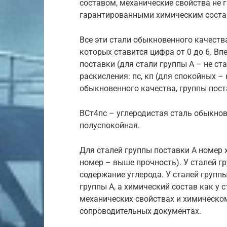
составом, механические свойства не 
гарантированными химическим соста
Все эти стали обыкновенного качеств
которых ставится цифра от 0 до 6. В
поставки (для стали группы А – не ст
раскисления: пс, кп (для спокойных –
обыкновенного качества, группы поста
ВСт4пс – углеродистая сталь обыкнове
полуспокойная.
Для сталей группы поставки А номер 
номер – выше прочность). У сталей г
содержание углерода. У сталей группы
группы А, а химический состав как у 
механических свойствах и химическо
сопроводительных документах.