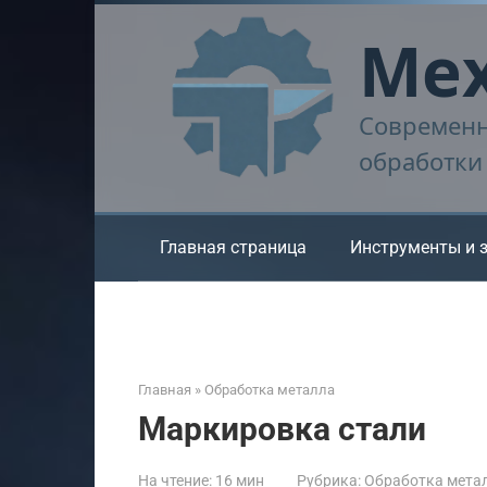
Перейти
Мех
к
контенту
Современн
обработки
Главная страница
Инструменты и 
Главная
»
Обработка металла
Маркировка стали
На чтение:
16 мин
Рубрика:
Обработка мета