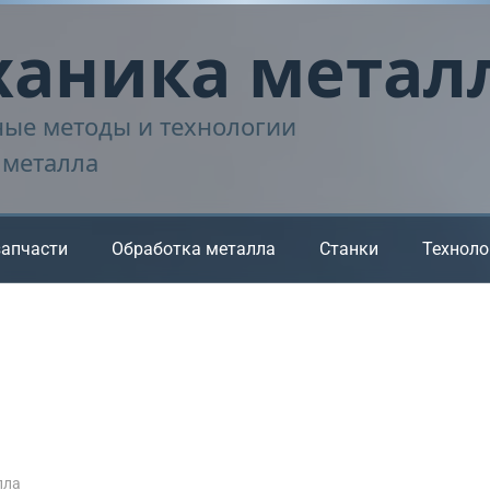
аника метал
ые методы и технологии
 металла
запчасти
Обработка металла
Станки
Техноло
лла