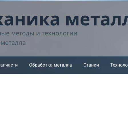
аника метал
ые методы и технологии
 металла
запчасти
Обработка металла
Станки
Техноло