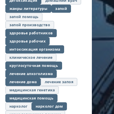
детоксикация
домашний врач
жанры литературы
запой
запой помощь
запой производство
здоровье работников
здоровье рабочих
интоксикация организма
клиническое лечение
круглосуточная помощь
лечение алкоголизма
лечение дома
лечение запоя
медицинская генетика
медицинская помощь
нарколог
нарколог дом