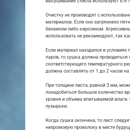
высушивания стекла используют х/б т
Очистку не производят с использован
материалов. Если оно загрязнено пят
бензином либо керосином. Агрессивны
использовать не рекомендуют, так как
Если материал находился в условиях
паров, то сушка должна проводиться
соответствующего температурного ре
должна составлять от 1 до 2 часов 
При толщине листа, равной 3 мм, може
понадобиться большое количество вре
уровня и объема впитываемой влаги. 
пузырьки.
Когда сушка окончена, то лист следуе
нихромовую проволоку в месте будуще