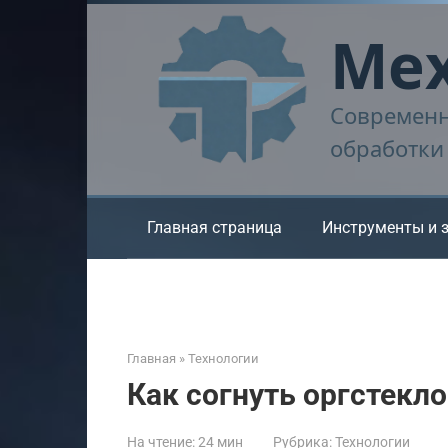
Перейти
Мех
к
контенту
Современн
обработки
Главная страница
Инструменты и 
Главная
»
Технологии
Как согнуть оргстекло
На чтение:
24 мин
Рубрика:
Технологии