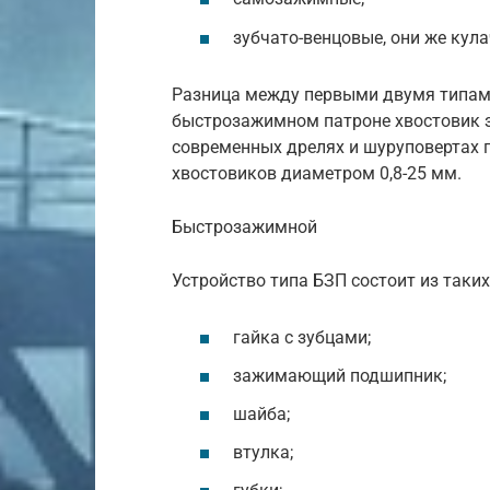
зубчато-венцовые, они же кул
Разница между первыми двумя типами
быстрозажимном патроне хвостовик з
современных дрелях и шуруповертах
хвостовиков диаметром 0,8-25 мм.
Быстрозажимной
Устройство типа БЗП состоит из таких
гайка с зубцами;
зажимающий подшипник;
шайба;
втулка;