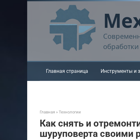
Перейти
Мех
к
контенту
Современн
обработки
Главная страница
Инструменты и 
Главная
»
Технологии
Как снять и отремонт
шуруповерта своими 