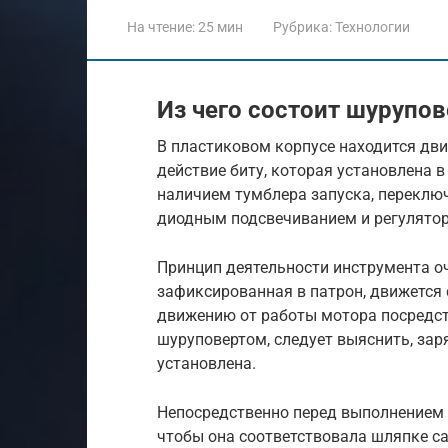
На чтение:
25 мин
Рубрика:
Технологии
Из чего состоит шурупов
В пластиковом корпусе находится дв
действие биту, которая установлена 
наличием тумблера запуска, переключ
диодным подсвечиванием и регулято
Принцип деятельности инструмента оч
зафиксированная в патрон, движется 
движению от работы мотора посредст
шуруповертом, следует выяснить, зар
установлена.
Непосредственно перед выполнением 
чтобы она соответствовала шляпке с