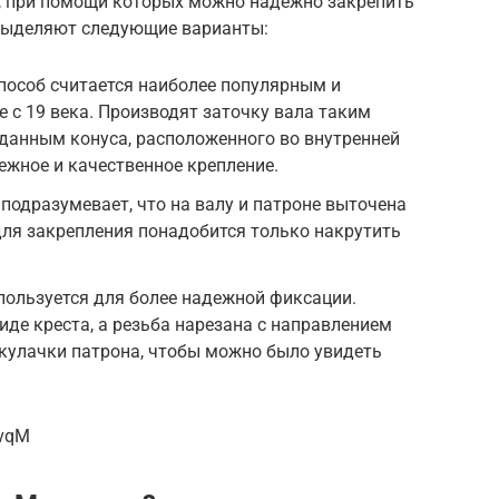
, при помощи которых можно надежно закрепить
 выделяют следующие варианты:
пособ считается наиболее популярным и
е с 19 века. Производят заточку вала таким
 данным конуса, расположенного во внутренней
ежное и качественное крепление.
 подразумевает, что на валу и патроне выточена
для закрепления понадобится только накрутить
пользуется для более надежной фиксации.
иде креста, а резьба нарезана с направлением
 кулачки патрона, чтобы можно было увидеть
UvqM