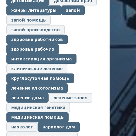
детоксикация
домашний врач
жанры литературы
запой
запой помощь
запой производство
здоровье работников
здоровье рабочих
интоксикация организма
клиническое лечение
круглосуточная помощь
лечение алкоголизма
лечение дома
лечение запоя
медицинская генетика
медицинская помощь
нарколог
нарколог дом