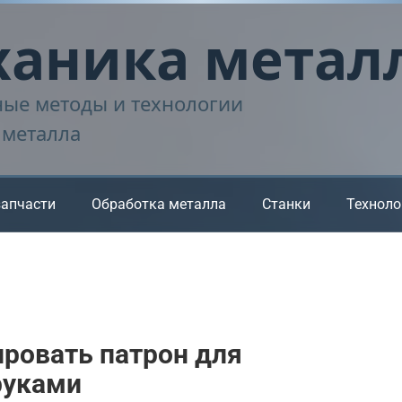
аника метал
ые методы и технологии
 металла
запчасти
Обработка металла
Станки
Техноло
ировать патрон для
руками