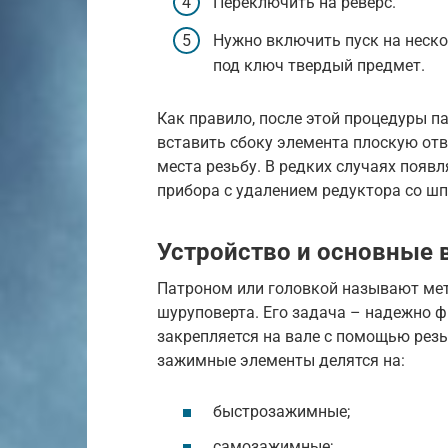
Переключить на реверс.
Нужно включить пуск на неско
под ключ твердый предмет.
Как правило, после этой процедуры п
вставить сбоку элемента плоскую от
места резьбу. В редких случаях появ
прибора с удалением редуктора со ш
Устройство и основные 
Патроном или головкой называют мет
шуруповерта. Его задача – надежно ф
закрепляется на вале с помощью резь
зажимные элементы делятся на:
быстрозажимные;
самозажимные;