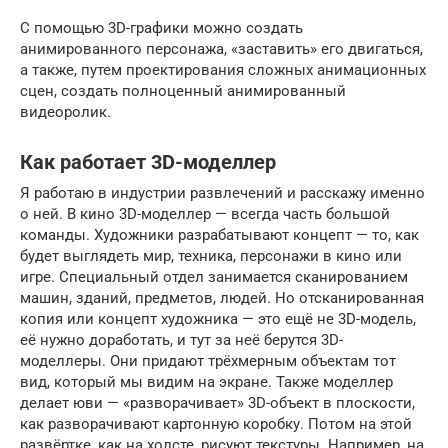
С помощью 3D-графики можно создать
анимированного персонажа, «заставить» его двигаться,
а также, путем проектирования сложных анимационных
сцен, создать полноценный анимированный
видеоролик.
Как работает 3D-моделлер
Я работаю в индустрии развлечений и расскажу именно
о ней. В кино 3D-моделлер — всегда часть большой
команды. Художники разрабатывают концепт — то, как
будет выглядеть мир, техника, персонажи в кино или
игре. Специальный отдел занимается сканированием
машин, зданий, предметов, людей. Но отсканированная
копия или концепт художника — это ещё не 3D-модель,
её нужно доработать, и тут за неё берутся 3D-
моделлеры. Они придают трёхмерным объектам тот
вид, который мы видим на экране. Также моделлер
делает юви — «разворачивает» 3D-объект в плоскости,
как разворачивают картонную коробку. Потом на этой
развёртке, как на холсте, рисуют текстуры. Например, на