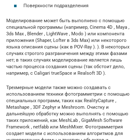
Поверхности подразделения
Моделирование может быть выполнено с помощью
специальной программы (например, Cinema 4D , Maya ,
3ds Max , Blender , LightWave , Modo ) или компонента
приложения (Shaper, Lofter в 3ds Max) или некоторого
языка описания сцены (как в POV-Ray ). ). В некоторых
случаях строгого разграничения между этими фазами
нет; в таких случаях моделирование является лишь
частью процесса создания сцены (так обстоит дело,
например, с Caligari trueSpace и Realsoft 3D ).
Трехмерные модели также можно создавать с
использованием техники фотограмметрии с помощью
специальных программ, таких как RealityCapture ,
Metashape , 3DF Zephyr и Meshroom. Очистку и
дальнейшую обработку можно выполнять с помощью
таких приложений, как MeshLab , GigaMesh Software
Framework , netfabb или MeshMixer. Фотограмметрия
создает модели с использованием алгоритмов для
интерпретации формы и текстуры объектов и