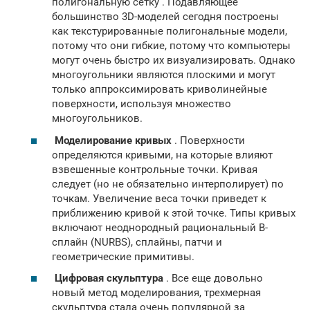
полигональную сетку . Подавляющее
большинство 3D-моделей сегодня построены
как текстурированные полигональные модели,
потому что они гибкие, потому что компьютеры
могут очень быстро их визуализировать. Однако
многоугольники являются плоскими и могут
только аппроксимировать криволинейные
поверхности, используя множество
многоугольников.
Моделирование кривых
. Поверхности
определяются кривыми, на которые влияют
взвешенные контрольные точки. Кривая
следует (но не обязательно интерполирует) по
точкам. Увеличение веса точки приведет к
приближению кривой к этой точке. Типы кривых
включают неоднородный рациональный B-
сплайн (NURBS), сплайны, патчи и
геометрические примитивы.
Цифровая скульптура
. Все еще довольно
новый метод моделирования, трехмерная
скульптура стала очень популярной за