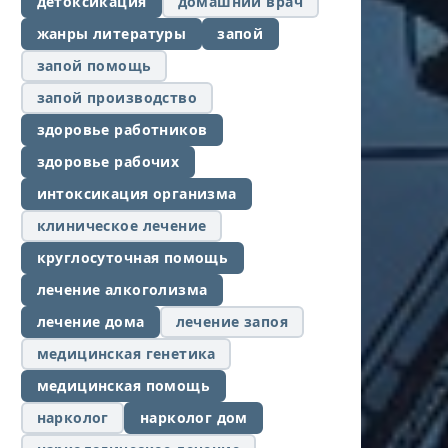
детоксикация
домашний врач
жанры литературы
запой
запой помощь
запой производство
здоровье работников
здоровье рабочих
интоксикация организма
клиническое лечение
круглосуточная помощь
лечение алкоголизма
лечение дома
лечение запоя
медицинская генетика
медицинская помощь
нарколог
нарколог дом