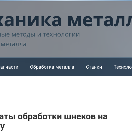
аника метал
ые методы и технологии
 металла
запчасти
Обработка металла
Станки
Техноло
аты обработки шнеков на
пу