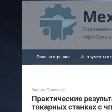
Перейти
Мех
к
контенту
Современн
обработки
Главная страница
Инструменты и 
Главная
»
Технологии
Практические результ
токарных станках с ч