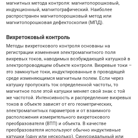
магнитных метода контроля: магнитопорошковый,
индукционный, магнитографический. Наиболее
распространен магнитопорошковый метод или
магнитопорошковая дефектоскопия (МПД).
Вихретоковый контроль
Методы вихретокового контроля основаны на
регистрации изменения электромагнитного поля
вихревых токов, наводимых возбуждающей катушкой в
электропроводящем объекте контроля. Вихревые токи –
это замкнутые токи, индуктированные в проводящей
среде изменяющимся магнитным полем. Если через
катушку пропускать ток определенной частоты, то
магнитное поле этой катушки меняет свой знак с той
же частотой. Интенсивность и распределение вихревых
токов в объекте зависят от его геометрических,
электромагнитных параметров и от взаимного
расположения изме­рительного вихретокового
преобразователя (ВТП) и объекта. В качестве
преобразователя используют обычно индуктивные
катушки (одну или несколько). Синусоидальный или