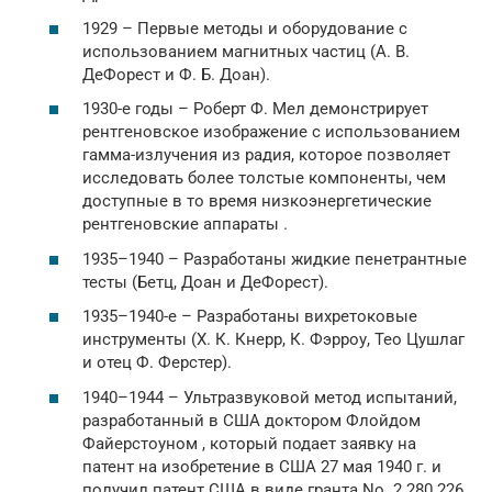
1929 – Первые методы и оборудование с
использованием магнитных частиц (А. В.
ДеФорест и Ф. Б. Доан).
1930-е годы – Роберт Ф. Мел демонстрирует
рентгеновское изображение с использованием
гамма-излучения из радия, которое позволяет
исследовать более толстые компоненты, чем
доступные в то время низкоэнергетические
рентгеновские аппараты .
1935–1940 – Разработаны жидкие пенетрантные
тесты (Бетц, Доан и ДеФорест).
1935–1940-е – Разработаны вихретоковые
инструменты (Х. К. Кнерр, К. Фэрроу, Тео Цушлаг
и отец Ф. Ферстер).
1940–1944 – Ультразвуковой метод
испытаний,
разработанный в США доктором Флойдом
Файерстоуном , который подает заявку на
патент на изобретение в США 27 мая 1940 г. и
получил патент США в виде гранта No. 2 280 226