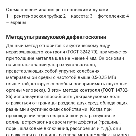
Схема просвечивания рентгеновскими лучами:
1 – рентгеновская трубка; 2 – кассета; 3 – фотопленка; 4
– экраны.
Метод ультразвуковой дефектоскопии
Данный метод относится к акустическому виду
неразрушающего контроля (ГОСТ 3242-79), применяется
при толщине металла шва не менее 4 мм. Он основан
на использовании ультразвуковых волн,
представляющих собой упругие колебания
материальной среды с частотой выше 0,5-0,25 МГц
(выше той, которую способны воспринимать слуховые
органы человека). В этом методе контроля (ГОСТ 14782-
86) используется способность ультразвуковых волн
отражаться от границы раздела двух сред, обладающих
разными акустическими свойствами. Когда при
прохождении через сварной шов ультразвуковые
волны встречают на своем пути дефекты (трещины,
поры, шлаковые включения, расслоения и т. д.), они
отражаются от границы раздела металл–дефект и могут