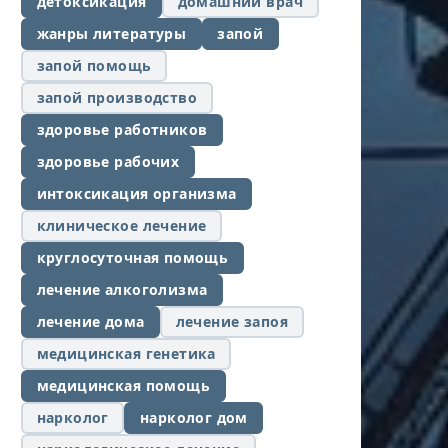
детоксикация
домашний врач
жанры литературы
запой
запой помощь
запой производство
здоровье работников
здоровье рабочих
интоксикация организма
клиническое лечение
круглосуточная помощь
лечение алкоголизма
лечение дома
лечение запоя
медицинская генетика
медицинская помощь
нарколог
нарколог дом