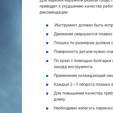
Для нарезки наружной резьбы сущест
приводит к ухудшению качества работ
рекомендации:
Инструмент должен быть испр
Движения свершаются плавно 
Плашка по размерам должна с
Поверхность детали нужно очи
По краю с помощью болгарки 
захода инструмента.
Применение охлаждающей сма
Каждые 2—3 оборота плашка в
Для повышения качества треб
длину.
Необходимо избегать перекосо