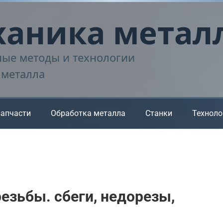
аника метал
ые методы и технологии
 металла
запчасти
Обработка металла
Станки
Техноло
езьбы. сбеги, недорезы,