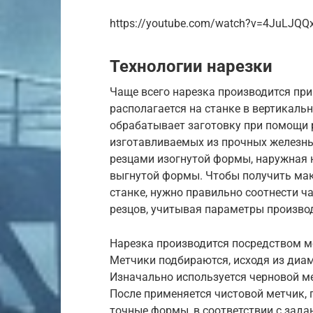
https://youtube.com/watch?v=4JuLJQQ
Технологии нарезки
Чаще всего нарезка производится пр
располагается на станке в вертикаль
обрабатывает заготовку при помощи 
изготавливаемых из прочных железны
резцами изогнутой формы, наружная 
выгнутой формы. Чтобы получить ма
станке, нужно правильно соотнести ч
резцов, учитывая параметры произво
Нарезка производится посредством м
Метчики подбираются, исходя из диаме
Изначально используется черновой м
После применяется чистовой метчик,
точные формы, в соответствии с зад