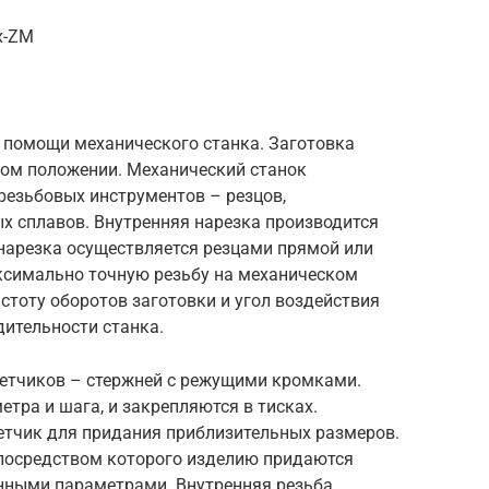
x-ZM
и помощи механического станка. Заготовка
ном положении. Механический станок
резьбовых инструментов – резцов,
х сплавов. Внутренняя нарезка производится
нарезка осуществляется резцами прямой или
ксимально точную резьбу на механическом
астоту оборотов заготовки и угол воздействия
дительности станка.
етчиков – стержней с режущими кромками.
тра и шага, и закрепляются в тисках.
етчик для придания приблизительных размеров.
 посредством которого изделию придаются
анными параметрами. Внутренняя резьба