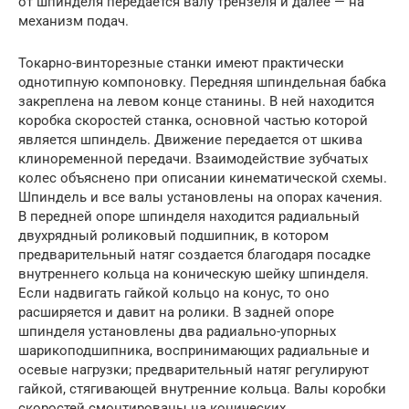
от шпинделя передается валу трензеля и далее — на
механизм подач.
Токарно-винторезные станки имеют практически
однотипную компоновку. Передняя шпиндельная бабка
закреплена на левом конце станины. В ней находится
коробка скоростей станка, основной частью которой
является шпиндель. Движение передается от шкива
клиноременной передачи. Взаимодействие зубчатых
колес объяснено при описании кинематической схемы.
Шпиндель и все валы установлены на опорах качения.
В передней опоре шпинделя находится радиальный
двухрядный роликовый подшипник, в котором
предварительный натяг создается благодаря посадке
внутреннего кольца на коническую шейку шпинделя.
Если надвигать гайкой кольцо на конус, то оно
расширяется и давит на ролики. В задней опоре
шпинделя установлены два радиально-упорных
шарикоподшипника, воспринимающих радиальные и
осевые нагрузки; предварительный натяг регулируют
гайкой, стягивающей внутренние кольца. Валы коробки
скоростей смонтированы на конических