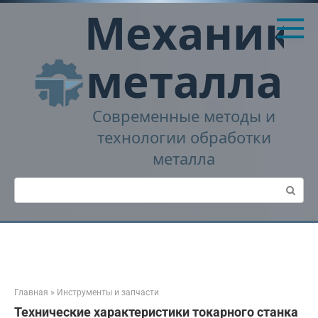
Перейти
Механика
к
контенту
металла
Современные методы и
технологии обработки
металла
Поиск:
Главная
»
Инструменты и запчасти
Технические характеристики токарного станка