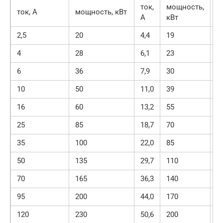
ток,
мощность,
ток, А
мощность, кВт
А
кВт
2,5
20
4,4
19
1
4
28
6,1
23
1
6
36
7,9
30
1
10
50
11,0
39
2
16
60
13,2
55
3
25
85
18,7
70
4
35
100
22,0
85
5
50
135
29,7
110
7
70
165
36,3
140
9
95
200
44,0
170
1
120
230
50,6
200
1