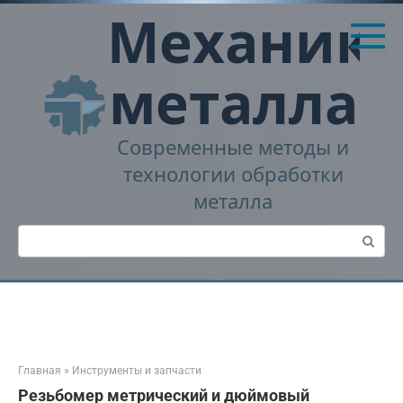
Перейти
Механика
к
контенту
металла
Современные методы и
технологии обработки
металла
Поиск:
Главная
»
Инструменты и запчасти
Резьбомер метрический и дюймовый