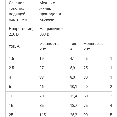
Сечение
Медные
токопро
жилы,
водящей
проводов и
жилы, мм
кабелей
Напряжение,
Напряжение,
220 В
380 В
мощность,
ток,
мощность,
ток, А
кВт
А
кВт
1,5
19
4,1
16
10,5
2,5
27
5,9
25
16,5
4
38
8,3
30
19,8
6
46
10,1
40
26,4
10
70
15,4
50
33,0
16
85
18,7
75
49,5
25
115
25,3
90
59,4