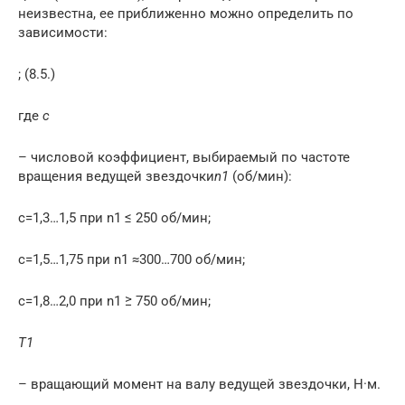
неизвестна, ее приближенно можно определить по
зависимости:
; (8.5.)
где
с
– числовой коэффициент, выбираемый по частоте
вращения ведущей звездочки
n
1
(об/мин):
с=1,3…1,5 при n1 ≤ 250 об/мин;
с=1,5…1,75 при n1 ≈300…700 об/мин;
с=1,8…2,0 при n1 ≥ 750 об/мин;
Т
1
– вращающий момент на валу ведущей звездочки, Н·м.