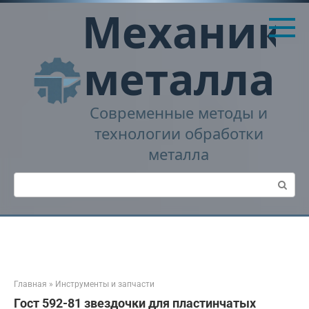
Перейти
Механика
к
контенту
металла
Современные методы и
технологии обработки
металла
Поиск:
Главная
»
Инструменты и запчасти
Гост 592-81 звездочки для пластинчатых