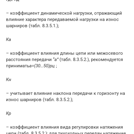
– коэффициент динамической нагрузки, отражающий
влияние характера передаваемой нагрузки на износ
шарниров (табл. 8.3.5.1.);
К
а
– коэффициент влияния длины цепи или межосевого
расстояния передачи “
a
”
(табл. 8.3.5.2.), рекомендуется
принимать
a
=(30…50)р
ц
;
К
н
– учитывает влияние наклона передачи к горизонту на
износ шарниров (табл. 8.3.5.2.);
К
р
– коэффициент влияния вида регулировки натяжения
цепи (табл. 8.3.5.2.); для тихоходных передач натяжение,