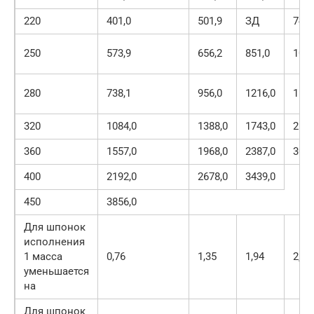
220
401,0
501,9
ЗД
745,
250
573,9
656,2
851,0
1080
280
738,1
956,0
1216,0
1530
320
1084,0
1388,0
1743,0
2112
360
1557,0
1968,0
2387,0
3066
400
2192,0
2678,0
3439,0
450
3856,0
Для шпонок
исполнения
1 масса
0,76
1,35
1,94
2,97
уменьшается
на
Для шпонок