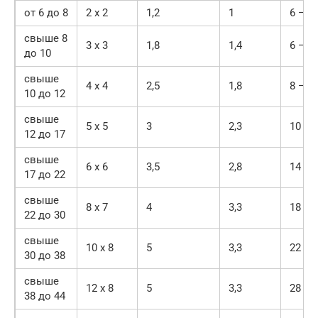
от 6 до 8
2 x 2
1,2
1
6 — 2
свыше 8
3 x 3
1,8
1,4
6 — 3
до 10
свыше
4 x 4
2,5
1,8
8 — 4
10 до 12
свыше
5 x 5
3
2,3
10 — 
12 до 17
свыше
6 x 6
3,5
2,8
14 — 
17 до 22
свыше
8 x 7
4
3,3
18 — 
22 до 30
свыше
10 x 8
5
3,3
22 — 
30 до 38
свыше
12 x 8
5
3,3
28 — 
38 до 44