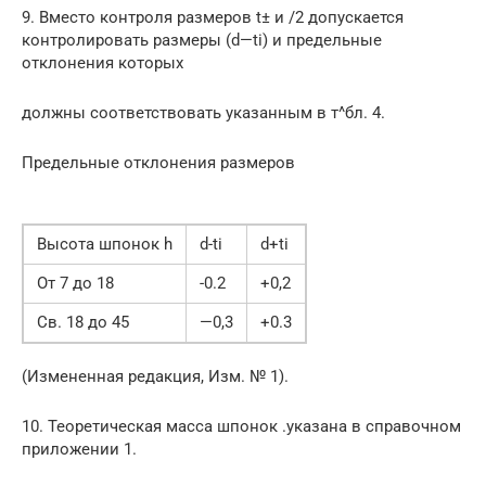
9. Вместо контроля размеров t± и /2 допускается
контролировать размеры (d—ti) и предельные
отклонения которых
должны соответствовать указанным в т^бл. 4.
Предельные отклонения размеров
Высота шпонок h
d-ti
d+ti
От 7 до 18
-0.2
+0,2
Св. 18 до 45
—0,3
+0.3
(Измененная редакция, Изм. № 1).
10. Теоретическая масса шпонок .указана в справочном
приложении 1.