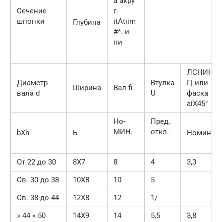
а акру
Сечение
г-
шпонки
itAtiim
Глубина
#*. и
пи
ЛСНИН
Диаметр
Втулка
Г| или
Ширина
Вал fi
вала d
U
фаска
aiX45°
Но-
Пред.
МИН.
откл.
bXh
Ь
Номин.
От 22 до 30
8X7
8
4
3,3
Св. 30 до 38
10X8
10
5
Св. 38 до 44
12X8
12
1/
» 44 » 50
14X9
14
5,5
3,8