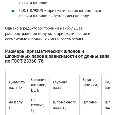
пазы и шпонки;
ГОСТ 8790-79 – призматические шпоночные
пазы и шпонки с креплением на валу.
Однако в редукторостроении наибольшее
распространение получили призматические и
сегментные шпонки. Их мы и рассмотрим.
Размеры призматических шпонок и
шпоночных пазов в зависимости от длины вала
по ГОСТ 23360-78
Сечение
Длина
Диаметр
Глубина
Ради
шпонки,
шпонки,
вала, D
паза
закру
b x h
l
на
на валу,
Шпоночного
Шпонки,
Шпон
втулке,
t
паза, r
r
паза,
1
1
t
2