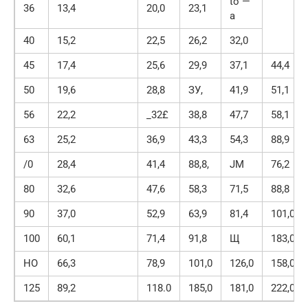
to —
36
13,4
20,0
23,1
а
40
15,2
22,5
26,2
32,0
45
17,4
25,6
29,9
37,1
44,4
50
19,6
28,8
ЗУ,
41,9
51,1
56
22,2
_32£
38,8
47,7
58,1
63
25,2
36,9
43,3
54,3
88,9
/0
28,4
41,4
88,8,
JM
76,2
80
32,6
47,6
58,3
71,5
88,8
90
37,0
52,9
63,9
81,4
101,0
100
60,1
71,4
91,8
Щ
183,0
НО
66,3
78,9
101,0
126,0
158,0
125
89,2
118.0
185,0
181,0
222,0