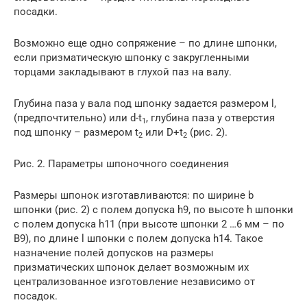
посадки.
Возможно еще одно сопряжение – по длине шпонки,
если призматическую шпонку с закругленными
торцами закладывают в глухой паз на валу.
Глубина паза у вала под шпонку задается размером l,
(предпочтительно) или d-t
, глубина паза у отверстия
1
под шпонку – размером t
или D+t
(рис. 2).
2
2
Рис. 2. Параметры шпоночного соединения
Размеры шпонок изготавливаются: по ширине b
шпонки (рис. 2) с полем допуска h9, по высоте h шпонки
с полем допуска h11 (при высоте шпонки 2 …6 мм – по
B9), по длине l шпонки с полем допуска h14. Такое
назначение полей допусков на размеры
призматических шпонок делает возможным их
централизованное изготовление независимо от
посадок.