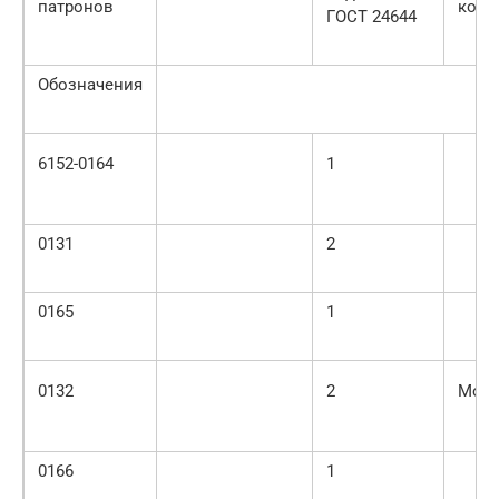
патронов
кону
ГОСТ 24644
Обозначения
6152-0164
1
0131
2
0165
1
0132
2
Морз
0166
1