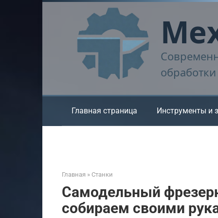
Перейти
Мех
к
контенту
Современн
обработки
Главная страница
Инструменты и 
Главная
»
Станки
Самодельный фрезерн
собираем своими рук