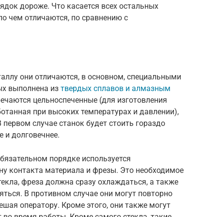
ядок дороже. Что касается всех остальных
ло чем отличаются, по сравнению с
аллу они отличаются, в основном, специальными
ых выполнена из
твердых сплавов и алмазным
речаются цельноспеченные (для изготовления
отанная при высоких температурах и давлении),
 первом случае станок будет стоить гораздо
е и долговечнее.
обязательном порядке используется
у контакта материала и фрезы. Это необходимое
текла, фреза должна сразу охлаждаться, а также
ться. В противном случае они могут повторно
ешая оператору. Кроме этого, они также могут
 во время работы. Кроме самого стекла, такие