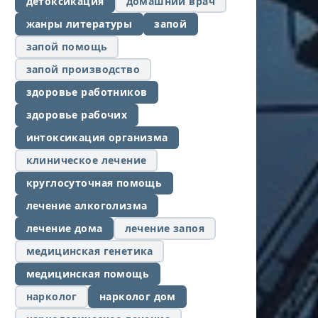
детоксикация
домашний врач
жанры литературы
запой
запой помощь
запой производство
здоровье работников
здоровье рабочих
интоксикация организма
клиническое лечение
круглосуточная помощь
лечение алкоголизма
лечение дома
лечение запоя
медицинская генетика
медицинская помощь
нарколог
нарколог дом