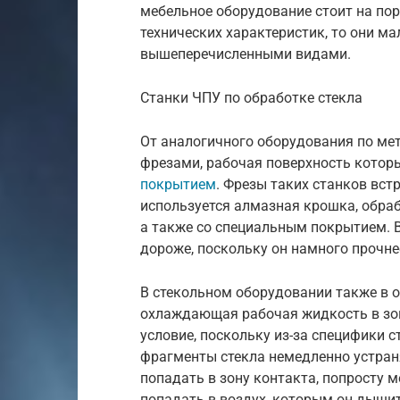
мебельное оборудование стоит на пор
технических характеристик, то они ма
вышеперечисленными видами.
Станки ЧПУ по обработке стекла
От аналогичного оборудования по мет
фрезами, рабочая поверхность котор
покрытием
. Фрезы таких станков вст
используется алмазная крошка, обраб
а также со специальным покрытием. В
дороже, поскольку он намного прочне
В стекольном оборудовании также в 
охлаждающая рабочая жидкость в зон
условие, поскольку из-за специфики с
фрагменты стекла немедленно устраня
попадать в зону контакта, попросту м
попадать в воздух, которым он дышит