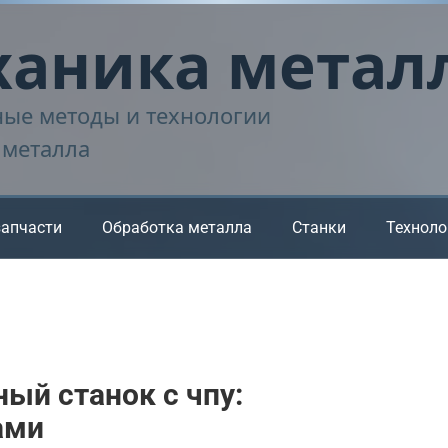
аника метал
ые методы и технологии
 металла
запчасти
Обработка металла
Станки
Техноло
ый станок с чпу:
ами