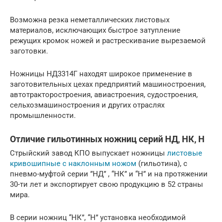
Возможна резка неметаллических листовых
материалов, исключающих быстрое затупление
режущих кромок ножей и растрескивание вырезаемой
заготовки.
Ножницы НД3314Г находят широкое применение в
заготовительных цехах предприятий машиностроения,
автотракторостроения, авиастроения, судостроения,
сельхозмашиностроения и других отраслях
промышленности.
Отличие гильотинных ножниц серий НД, НК, Н
Стрыйский завод КПО выпускает ножницы
листовые
кривошипные с наклонным ножом
(гильотина), с
пневмо-муфтой серии ”НД” , “НК” и “Н” и на протяжении
30-ти лет и экспортирует свою продукцию в 52 страны
мира.
В серии ножниц “НК”, “Н” установка необходимой