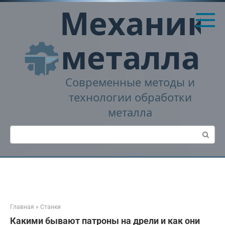
Перейти
Механика
к
контенту
металла
Современные методы и
технологии обработки
металла
Поиск:
Главная
»
Станки
Какими бывают патроны на дрели и как они