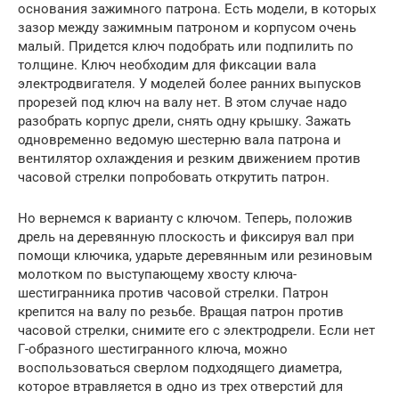
основания зажимного патрона. Есть модели, в которых
зазор между зажимным патроном и корпусом очень
малый. Придется ключ подобрать или подпилить по
толщине. Ключ необходим для фиксации вала
электродвигателя. У моделей более ранних выпусков
прорезей под ключ на валу нет. В этом случае надо
разобрать корпус дрели, снять одну крышку. Зажать
одновременно ведомую шестерню вала патрона и
вентилятор охлаждения и резким движением против
часовой стрелки попробовать открутить патрон.
Но вернемся к варианту с ключом. Теперь, положив
дрель на деревянную плоскость и фиксируя вал при
помощи ключика, ударьте деревянным или резиновым
молотком по выступающему хвосту ключа-
шестигранника против часовой стрелки. Патрон
крепится на валу по резьбе. Вращая патрон против
часовой стрелки, снимите его с электродрели. Если нет
Г-образного шестигранного ключа, можно
воспользоваться сверлом подходящего диаметра,
которое втравляется в одно из трех отверстий для