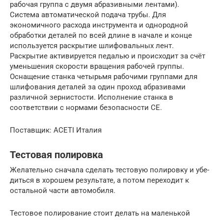
рабочая группа с двумя абразивными лентами).
Система автоматической подача трубы. Для
экономичного расхода инструмента и однородной
обработки деталей по всей длине в начале и конце
используется раскрытие шлифовальных лент.
Раскрытие активируется педалью и происходит за счёт
уменьшения скорости вращения рабочей группы.
Оснащение станка четырьмя рабочими группами для
шлифования деталей за один проход абразивами
различной зернистости. Исполнение станка в
соответствии с нормами безопасности СЕ.
Поставщик: ACETI Италия
Тестовая полировка
Жела­тель­но сна­ча­ла сде­лать тесто­вую поли­ров­ку и убе­
дить­ся в хоро­шем резуль­та­те, а потом пере­хо­дит к
осталь­ной части автомобиля.
Тесто­вое поли­ро­ва­ние сто­ит делать на малень­кой