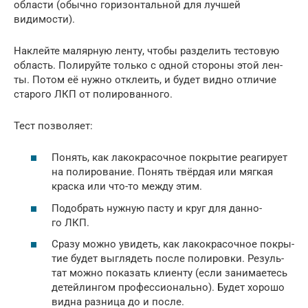
обла­сти (обыч­но гори­зон­таль­ной для луч­шей
видимости).
Наклей­те маляр­ную лен­ту, что­бы раз­де­лить тесто­вую
область. Поли­руй­те толь­ко с одной сто­ро­ны этой лен­
ты. Потом её нуж­но откле­ить, и будет вид­но отли­чие
ста­ро­го ЛКП от полированного.
Тест поз­во­ля­ет:
Понять, как лако­кра­соч­ное покры­тие реа­ги­ру­ет
на поли­ро­ва­ние. Понять твёр­дая или мяг­кая
крас­ка или что-то меж­ду этим.
Подо­брать нуж­ную пас­ту и круг для дан­но­
го ЛКП.
Сра­зу мож­но уви­деть, как лако­кра­соч­ное покры­
тие будет выгля­деть после поли­ров­ки. Резуль­
тат мож­но пока­зать кли­ен­ту (если зани­ма­е­тесь
детей­лин­гом про­фес­си­о­наль­но). Будет хоро­шо
вид­на раз­ни­ца до и после.