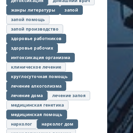
детоксикация
домашний врач
жанры литературы
запой
запой помощь
запой производство
здоровье работников
здоровье рабочих
интоксикация организма
клиническое лечение
круглосуточная помощь
лечение алкоголизма
лечение дома
лечение запоя
медицинская генетика
медицинская помощь
нарколог
нарколог дом