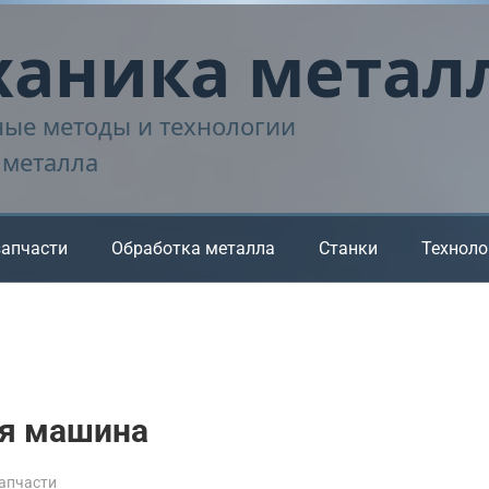
аника метал
ые методы и технологии
 металла
запчасти
Обработка металла
Станки
Техноло
ая машина
апчасти