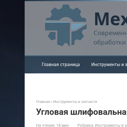
Перейти
Мех
к
контенту
Современн
обработки
Главная страница
Инструменты и 
Главная
»
Инструменты и запчасти
Угловая шлифовальн
На чтение:
18 мин
Рубрика:
Инструменты и з