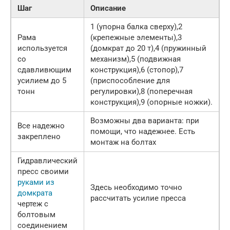
Шаг
Описание
1 (упорна балка сверху),2
Рама
(крепежные элементы),3
используется
(домкрат до 20 т),4 (пружинный
со
механизм),5 (подвижная
сдавливющим
конструкция),6 (стопор),7
усилием до 5
(приспособление для
тонн
регулировки),8 (поперечная
конструкция),9 (опорные ножки).
Возможны два варианта: при
Все надежно
помощи, что надежнее. Есть
закреплено
монтаж на болтах
Гидравлический
пресс своими
руками из
Здесь необходимо точно
домкрата
рассчитать усилие пресса
чертеж с
болтовым
соединением