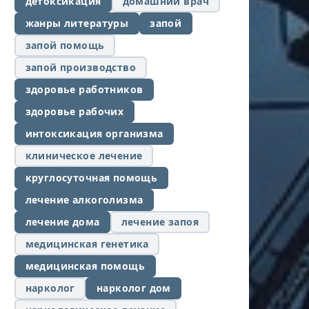
детоксикация
домашний врач
жанры литературы
запой
запой помощь
запой производство
здоровье работников
здоровье рабочих
интоксикация организма
клиническое лечение
круглосуточная помощь
лечение алкоголизма
лечение дома
лечение запоя
медицинская генетика
медицинская помощь
нарколог
нарколог дом