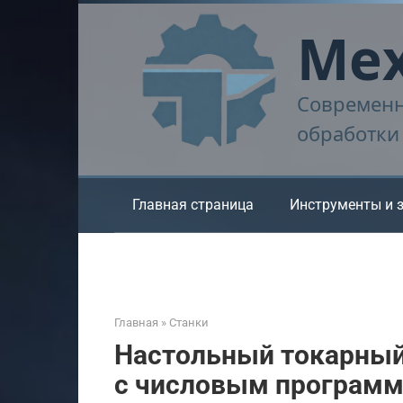
Перейти
Мех
к
контенту
Современн
обработки
Главная страница
Инструменты и 
Главная
»
Станки
Настольный токарный
с числовым програм