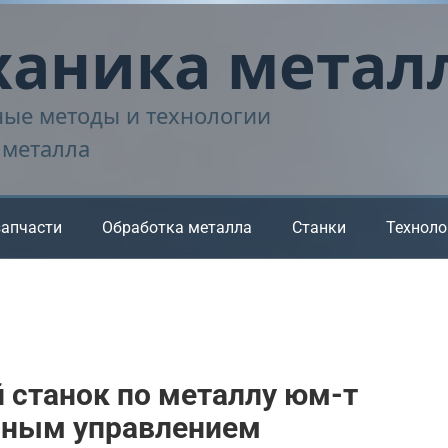
аника метал
ые методы и технологии
 металла
запчасти
Обработка металла
Станки
Техноло
 станок по металлу юм-т
мным управлением