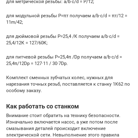
для метрической резьбы: a/b·c/d = P/12;
для модульной резьбы Р=πт получаем a/b·c/d = πт/12 =
11m/42;
для дюймовой резьбы P=25,4 /К получаем a/b·c/d =
25,4/12К = 127/60К;
для питчевой резьбы P=25,4π /Dp получаем a/b·c/d =
25,4π/12Dp = 127·11 / 30·7Dp.
Комплект сменных зубчатых колес, нужных для
нарезания точных резьб, поставляется к станку 1К62 по
особому заказу.
Как работать со станком
Внимание стоит обратить на технику безопасности.
Изначально включается насос, а уже потом после
смазывания деталей происходит включение
электрической сети. Невыполнение этого правила