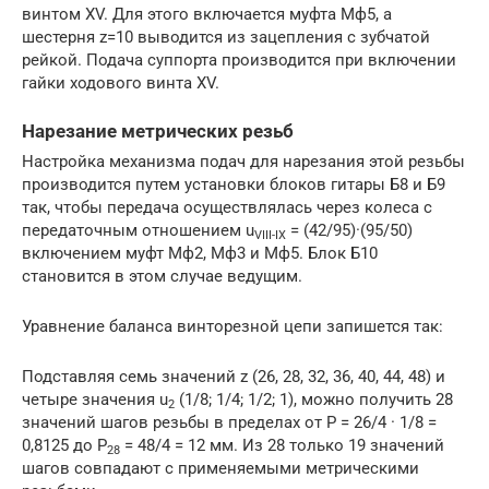
винтом XV. Для этого включается муфта Мф5, а
шестерня z=10 выводится из зацепления с зубчатой
рейкой. Подача суппорта производится при включении
гайки ходового винта XV.
Нарезание метрических резьб
Настройка механизма подач для нарезания этой резьбы
производится путем установки блоков гитары Б8 и Б9
так, чтобы передача осуществлялась через колеса с
передаточным отношением u
= (42/95)·(95/50)
VIII-IX
включением муфт Мф2, Мф3 и Мф5. Блок Б10
становится в этом случае ведущим.
Уравнение баланса винторезной цепи запишется так:
Подставляя семь значений z (26, 28, 32, 36, 40, 44, 48) и
четыре значения u
(1/8; 1/4; 1/2; 1), можно получить 28
2
значений шагов резьбы в пределах от Р = 26/4 · 1/8 =
0,8125 до P
= 48/4 = 12 мм. Из 28 только 19 значений
28
шагов совпадают с применяемыми метрическими