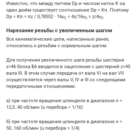
Известно, что между питчем Dp и числом ниток К на
один дюйм существует соотношение Dр = Кπ. Поэтому
Dp = Кπ = πz / 0,78552 · 16u
= 4z/16u
= z/4u
.
2
2
2
Нарезание резьбы с увеличенным шагом
Все кинематические цепи, написанные ранее,
относились к резьбам с нормальным шагом.
Для получения увеличенного шага резьбы шестерня
z=46 блока Б6 вводится в зацепление с шестерней z=45
вала III. В этом случае передача от вала VI на вал VII
осуществляется через валы V, IV и III со следующими
передаточными отношениями:
а) при частоте вращения шпинделя в диапазоне n =
12,5..40 об/мин (u перебора = 1/16)
б) при частоте вращения шпинделя в диапазоне n =
50..160 об/мин (u перебора = 1/4)