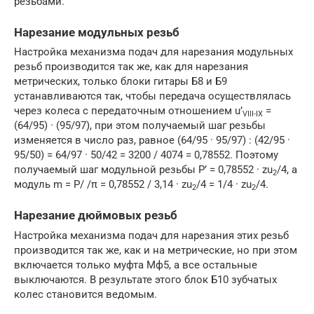
резьбами.
Нарезание модульных резьб
Настройка механизма подач для нарезания модульных
резьб производится так же, как для нарезания
метрических, только блоки гитары Б8 и Б9
устанавливаются так, чтобы передача осуществлялась
через колеса с передаточным отношением u’
=
VIII-IX
(64/95) · (95/97), при этом получаемый шаг резьбы
изменяется в число раз, равное (64/95 · 95/97) : (42/95 ·
95/50) = 64/97 · 50/42 = 3200 / 4074 = 0,78552. Поэтому
получаемый шаг модульной резьбы P’ = 0,78552 · zu
/4, а
2
модуль m = P/ /π = 0,78552 / 3,14 · zu
/4 = 1/4 · zu
/4.
2
2
Нарезание дюймовых резьб
Настройка механизма подач для нарезания этих резьб
производится так же, как и на метрические, но при этом
включается только муфта Мф5, а все остальные
выключаются. В результате этого блок Б10 зубчатых
колес становится ведомым.