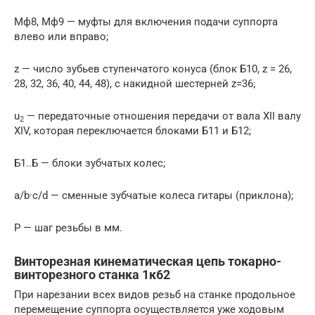
Мф8, Мф9 — муфты для включения подачи суппорта
влево или вправо;
z — число зубьев ступенчатого конуса (блок Б10, z = 26,
28, 32, 36, 40, 44, 48), с накидной шестерней z=36;
u
— передаточные отношения передачи от вала XII валу
2
XIV, которая переключается блоками Б11 и Б12;
Б1..Б — блоки зубчатых колес;
a/b·c/d — сменные зубчатые колеса гитары (приклона);
Р — шаг резьбы в мм.
Винторезная кинематическая цепь токарно-
винторезного станка 1к62
При нарезании всех видов резьб на станке продольное
перемещение суппорта осуществляется уже ходовым