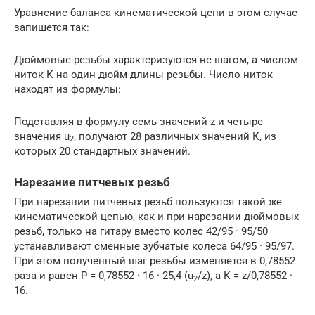
Уравнение баланса кинематической цепи в этом случае
запишется так:
Дюймовые резьбы характеризуются не шагом, а числом
ниток К на один дюйм длины резьбы. Число ниток
находят из формулы:
Подставляя в формулу семь значений z и четыре
значения u
, получают 28 различных значений К, из
2
которых 20 стандартных значений.
Нарезание питчевых резьб
При нарезании питчевых резьб пользуются такой же
кинематической цепью, как и при нарезании дюймовых
резьб, только на гитару вместо колес 42/95 · 95/50
устанавливают сменные зубчатые колеса 64/95 · 95/97.
При этом полученный шаг резьбы изменяется в 0,78552
раза и равен Р = 0,78552 · 16 · 25,4 (u
/z), а К = z/0,78552 ·
2
16.