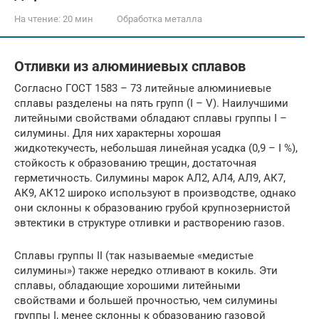
На чтение:
20 мин
Обработка металла
Отливки из алюминиевых сплавов
Согласно ГОСТ 1583 – 73 литейные алюминиевые
сплавы разделены на пять групп (I – V). Наилучшими
литейными свойствами обладают сплавы группы I –
силумины. Для них характерны хорошая
жидкотекучесть, небольшая линейная усадка (0,9 – I %),
стойкость к образованию трещин, достаточная
герметичность. Силумины марок АЛ2, АЛ4, АЛ9, АК7,
АК9, АК12 широко используют в производстве, однако
они склонны к образованию грубой крупнозернистой
эвтектики в структуре отливки и растворению газов.
Сплавы группы II (так называемые «медистые
силумины») также нередко отливают в кокиль. Эти
сплавы, обладающие хорошими литейными
свойствами и большей прочностью, чем силумины
группы I, менее склонны к образованию газовой