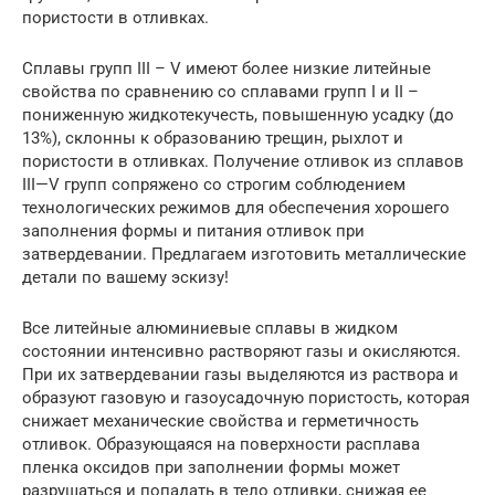
пористости в отливках.
Сплавы групп III – V имеют более низкие литейные
свойства по сравнению со сплавами групп I и II –
пониженную жидкотекучесть, повышенную усадку (до
13%), склонны к образованию трещин, рыхлот и
пористости в отливках. Получение отливок из сплавов
III—V групп сопряжено со строгим соблюдением
технологических режимов для обеспечения хорошего
заполнения формы и питания отливок при
затвердевании. Предлагаем изготовить металлические
детали по вашему эскизу!
Все литейные алюминиевые сплавы в жидком
состоянии интенсивно растворяют газы и окисляются.
При их затвердевании газы выделяются из раствора и
образуют газовую и газоусадочную пористость, которая
снижает механические свойства и герметичность
отливок. Образующаяся на поверхности расплава
пленка оксидов при заполнении формы может
разрушаться и попадать в тело отливки, снижая ее