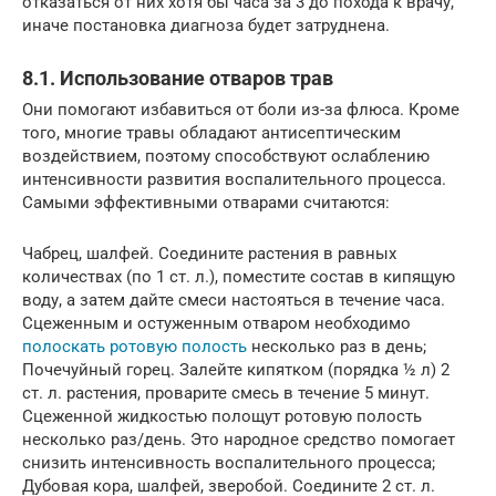
отказаться от них хотя бы часа за 3 до похода к врачу,
иначе постановка диагноза будет затруднена.
8.1. Использование отваров трав
Они помогают избавиться от боли из-за флюса. Кроме
того, многие травы обладают антисептическим
воздействием, поэтому способствуют ослаблению
интенсивности развития воспалительного процесса.
Самыми эффективными отварами считаются:
Чабрец, шалфей. Соедините растения в равных
количествах (по 1 ст. л.), поместите состав в кипящую
воду, а затем дайте смеси настояться в течение часа.
Сцеженным и остуженным отваром необходимо
полоскать ротовую полость
несколько раз в день;
Почечуйный горец. Залейте кипятком (порядка ½ л) 2
ст. л. растения, проварите смесь в течение 5 минут.
Сцеженной жидкостью полощут ротовую полость
несколько раз/день. Это народное средство помогает
снизить интенсивность воспалительного процесса;
Дубовая кора, шалфей, зверобой. Соедините 2 ст. л.