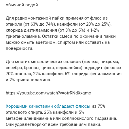
обычной водой.
Для радиомонтажной пайки применяют флюс из
этанола (от 63% до 74%), канифоли (от 20% до 25%),
хлорида диэтиламмония (от 3% до 5%) и 1-2%
триэтаноламина. Остатки смеси по окончании пайки
можно смыть ацетоном, спиртом или оставить на
поверхности.
Для многих металлических сплавов (железа, нихрома,
серебра, бронзы, цинка, нержавейки) подходит флюс из
70% этанола, 22% канифоли, 6% хлорида фениламмония
и 2% триэтаноламина.
https://youtube.com/watch?v=otrRNdXxqmc
Хорошими качествами обладают флюсы
из 75%
этилового спирта, 25% канифоли и 5%
метафенилендиамина или солянокислого гидразина.
Они удовлетворяют всем требованиям пайки.