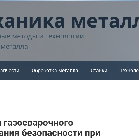
аника метал
ые методы и технологии
 металла
запчасти
Обработка металла
Станки
Техноло
 газосварочного
ания безопасности при