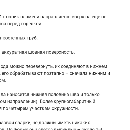
Источник пламени направляется вверх на еще не
ся перед горелкой.
нкостенных труб.
 аккуратная шовная поверхность.
ода можно перевернуть, их соединяют в нижнем
, его обрабатывают поэтапно – сначала нижним и
ом.
ала наносится нижняя половина шва и только
ном направлении). Более крупногабаритный
ся по четырем участкам окружности.
азовой сварки, не должны иметь никаких
ов. По форме они слегка выпуклые – около 1-3