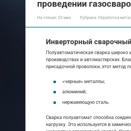
проведении газосвар
На чтение:
23 мин
Рубрика:
Обработка мета
Инверторный сварочный
Полуавтоматическая сварка широко и
производствах и автомастерских. Бл
присадочной проволоки, этот метод п
«черные» металлы;
алюминий;
нержавеющую сталь.
Сварка полуавтомат способна соедин
нагрузку. Это используется в химиче