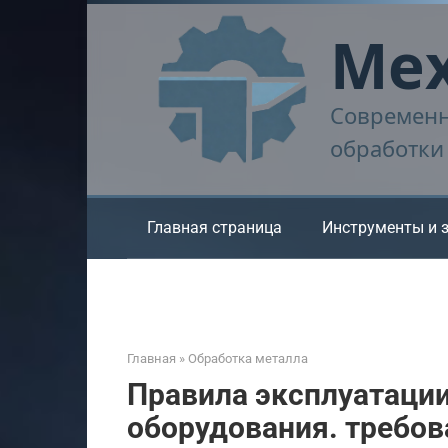
Перейти
Мех
к
контенту
Современн
обработки
Главная страница
Инструменты и 
Главная
»
Обработка металла
Правила эксплуатации
оборудования. требов