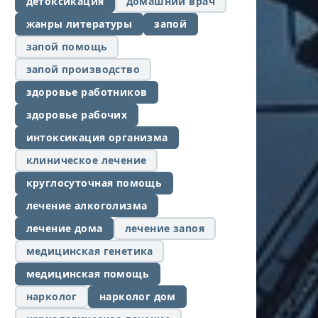
детоксикация
домашний врач
жанры литературы
запой
запой помощь
запой производство
здоровье работников
здоровье рабочих
интоксикация организма
клиническое лечение
круглосуточная помощь
лечение алкоголизма
лечение дома
лечение запоя
медицинская генетика
медицинская помощь
нарколог
нарколог дом