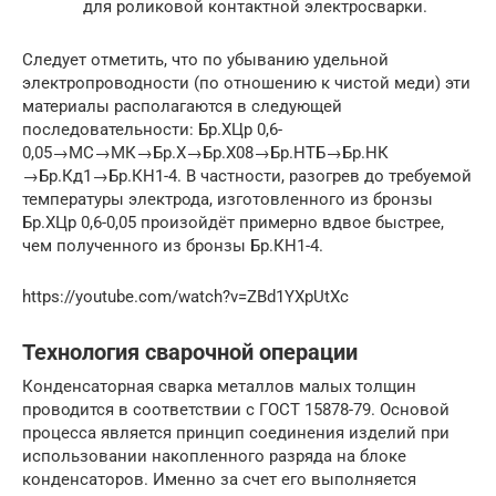
для роликовой контактной электросварки.
Следует отметить, что по убыванию удельной
электропроводности (по отношению к чистой меди) эти
материалы располагаются в следующей
последовательности: Бр.ХЦр 0,6-
0,05→МС→МК→Бр.Х→Бр.Х08→Бр.НТБ→Бр.НК
→Бр.Кд1→Бр.КН1-4. В частности, разогрев до требуемой
температуры электрода, изготовленного из бронзы
Бр.ХЦр 0,6-0,05 произойдёт примерно вдвое быстрее,
чем полученного из бронзы Бр.КН1-4.
https://youtube.com/watch?v=ZBd1YXpUtXc
Технология сварочной операции
Конденсаторная сварка металлов малых толщин
проводится в соответствии с ГОСТ 15878-79. Основой
процесса является принцип соединения изделий при
использовании накопленного разряда на блоке
конденсаторов. Именно за счет его выполняется