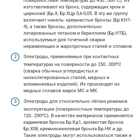
поверхностные температуры до 450…500ºС). Их
изготавливают из бронз, содержащих хром и
цирконий (Бр.Х, Бр.ХЦр 0,6-0,05. В эту же группу
включают никель- кремнистые бронзы (Бр.КН1-
4), а также бронзы, дополнительно
легированные титаном и бериллием (Бр.НТБ),
используемые для точечной сварки
нержавеющих и жаропрочных сталей и сплавов.
Электроды, применяемые при контактных
температурах на поверхности до 250…300ºС
(сварка обычных углеродистых и
низколегированных сталей, медных и
алюминиевых изделий). Их производят из
медных сплавов марок МС и МК.
Электроды для относительно лёгких режимов
эксплуатации (поверхностные температуры до
120…200ºС). В качестве материалов применяется
кадмиевая бронза Бр.Кд1, хромистая бронза
Бр.Х08, кремненикелевая бронза Бр.НК и др.
Такие электроды могут использоваться также и