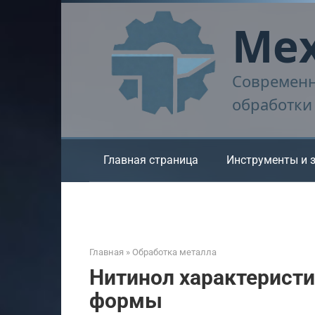
Перейти
Мех
к
контенту
Современн
обработки
Главная страница
Инструменты и 
Главная
»
Обработка металла
Нитинол характеристи
формы