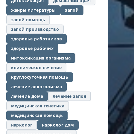
детоксикация
домашний врач
жанры литературы
запой
запой помощь
запой производство
здоровье работников
здоровье рабочих
интоксикация организма
клиническое лечение
круглосуточная помощь
лечение алкоголизма
лечение дома
лечение запоя
медицинская генетика
медицинская помощь
нарколог
нарколог дом