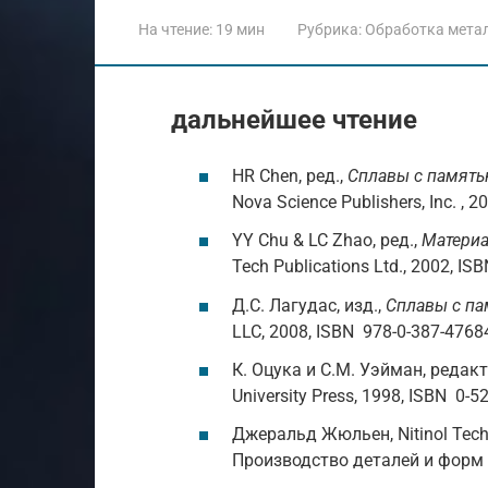
На чтение:
19 мин
Рубрика:
Обработка мета
дальнейшее чтение
HR Chen, ред.,
Сплавы с память
Nova Science Publishers, Inc. , 
YY Chu & LC Zhao, ред.,
Материа
Tech Publications Ltd., 2002, IS
Д.С. Лагудас, изд.,
Сплавы с п
LLC, 2008, ISBN 978-0-387-47684
К. Оцука и С.М. Уэйман, редак
University Press, 1998, ISBN 0-5
Джеральд Жюльен, Nitinol Tech
Производство деталей и форм 