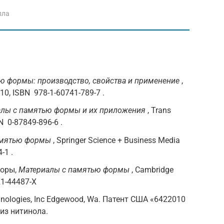
лла
ю формы: производство, свойства и применение
,
2010, ISBN 978-1-60741-789-7 .
лы с памятью формы и их приложения
, Trans
BN 0-87849-896-6 .
амятью формы
, Springer Science + Business Media
-1 .
торы,
Материалы с памятью формы
, Cambridge
21-44487-X
nologies, Inc Edgewood, Wa. Патент США «6422010
из нитинола.