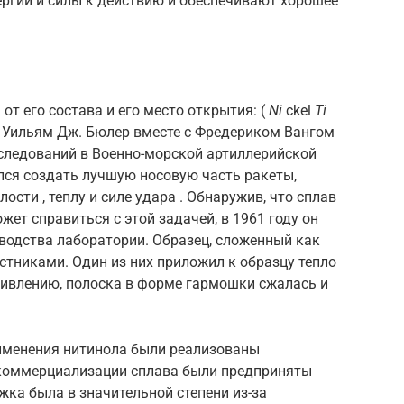
ргии и силы к действию и обеспечивают хорошее
т его состава и его место открытия: (
Ni
ckel
Ti
. Уильям Дж. Бюлер вместе с Фредериком Вангом
сследований в Военно-морской артиллерийской
лся создать лучшую носовую часть ракеты,
ости , теплу и силе удара . Обнаружив, что сплав
жет справиться с этой задачей, в 1961 году он
водства лаборатории. Образец, сложенный как
астниками. Один из них приложил к образцу тепло
удивлению, полоска в форме гармошки сжалась и
именения нитинола были реализованы
 коммерциализации сплава были предприняты
жка была в значительной степени из-за