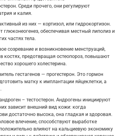
терон. Среди прочего, они регулируют
атрия и калия.
ктивный из них — кортизол, или гидрокортизон.
 глюконеогенез, обеспечивая местный липолиз и
их частях тела.
вое созревание и возникновение менструаций,
 в костях, предотвращая остеопороз, повышают
ество хорошего холестерина.
витель гестагенов — прогестерон. Это гормон
одготовить матку к имплантации яйцеклетки, а
.
ндроген – тестостерон. Андрогены инициируют
них зависит внешний вид кожи: когда
ови достаточно высока, она гладкая и здоровая.
оловое влечение, способствуют выработке
, положительно влияют на кальциевую экономику