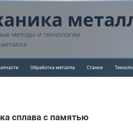
аника метал
ые методы и технологии
 металла
запчасти
Обработка металла
Станки
Техноло
ка сплава с памятью