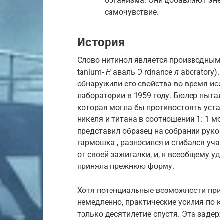
организма. Они добавляют эне
самочувствие.
История
Слово нитинол является производным о
tanium-
Н
аваль
О
rdnance
л
aboratory)
обнаружили его свойства во время и
лаборатории в 1959 году. Бюлер пыта
которая могла бы противостоять устал
никеля и титана в соотношении 1: 1 мо
представил образец на собрании руко
гармошка , разносился и сгибался уч
от своей зажигалки, и, к всеобщему 
приняла прежнюю форму.
Хотя потенциальные возможности пр
немедленно, практические усилия по
только десятилетие спустя. Эта задер