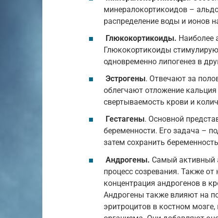
минералокортикоидов – альдос
распределение воды и ионов н
Глюкокортикоиды.
Наиболее а
Глюкокортикоиды стимулируют
одновременно липогенез в друг
Эстрогены
. Отвечают за поло
облегчают отложение кальция
свертываемость крови и колич
Гестагены
. Основной предста
беременности. Его задача – п
затем сохранить беременность
Андрогены.
Самый активный а
процесс созревания. Также от 
концентрация андрогенов в кр
Андрогены также влияют на п
эритроцитов в костном мозге