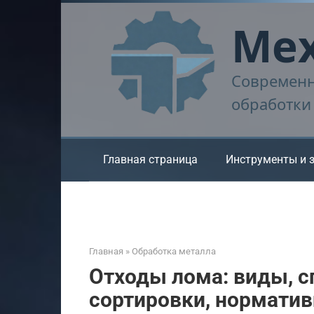
Перейти
Мех
к
контенту
Современн
обработки
Главная страница
Инструменты и 
Главная
»
Обработка металла
Отходы лома: виды, с
сортировки, нормати