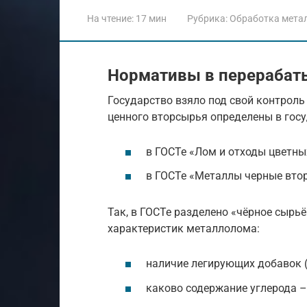
На чтение:
17 мин
Рубрика:
Обработка мета
Нормативы в перераба
Государство взяло под свой контроль
ценного вторсырья определены в госу
в ГОСТе «Лом и отходы цветны
в ГОСТе «Металлы черные вто
Так, в ГОСТе разделено «чёрное сырь
характеристик металлолома:
наличие легирующих добавок (
каково содержание углерода –