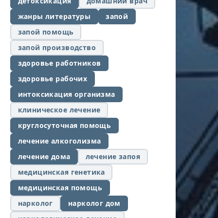
детоксикация
домашний врач
жанры литературы
запой
запой помощь
запой производство
здоровье работников
здоровье рабочих
интоксикация организма
клиническое лечение
круглосуточная помощь
лечение алкоголизма
лечение дома
лечение запоя
медицинская генетика
медицинская помощь
нарколог
нарколог дом