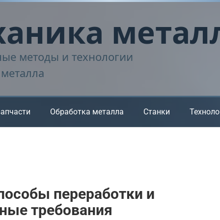
аника метал
ые методы и технологии
 металла
запчасти
Обработка металла
Станки
Техноло
пособы переработки и
вные требования