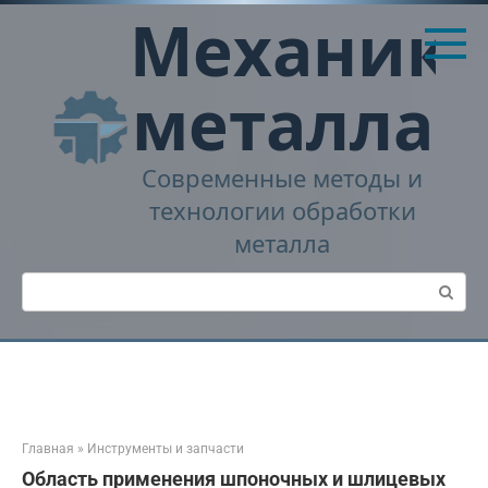
Перейти
Механика
к
контенту
металла
Современные методы и
технологии обработки
металла
Поиск:
Главная
»
Инструменты и запчасти
Область применения шпоночных и шлицевых