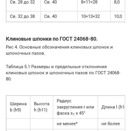
Св. 28 до 32
Св. 40
8×11×28
8,0
Св. 32 до 38
Св. 40
10×13×32
10,0
Клиновые шпонки по ГОСТ 24068-80.
Рис 4. Основные обозначения клиновых шпонок и
шпоночных пазов.
Таблица 5.1 Размеры и предельные отклонения
клиновых шпонок и шпоночных пазов по ГОСТ 24068-
80.
Радиус
Ширина
Высота
закругления r или
Длина l (h14)
b (h9)
h (h11)
фаска s
x 45°
1
не менее*
не более