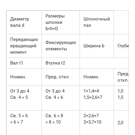
Размеры
Диаметр
Шпоночный
шпонки
вала d
паз
b×h×D
Передающих
Фиксирующих
вращающий
Ширина b
Глубина
элементы
момент
Вал t1
Втулка t2
Пред.
Номин.
Пред. откл.
Номин.
откл.
От 3 до 4
От 3 до 4
1×1,4×4
1,0
Св. 4 » 5
Св. 4 » 6
1,5×2,6×7
1,5
Св. 5 » 6
Св. 6 » 8
2×2,6×7
» 6 » 7
» 8 » 10
2×3,7×10
2,0