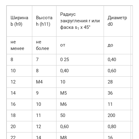
Радиус
Ширина
Высота
Диаметр
Д
закругления r или
b (h9)
h (h11)
d0
l2
фаска s
x 45°
1
не
не
от
до
менее
более
8
7
0 25
0,40
М
10
8
0,40
0,60
8
12
М4
10
28
1
14
9
М5
36
1
16
10
М6
11
4
18
11
50
200
20
12
0,60
0,80
5
22
14
М8
16
6