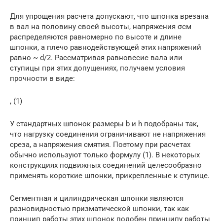
Для упрощения расчета допускают, что шпонка врезана
в вал на половину своей высоты, напряжения σсм
распределяются равно­мерно по высоте и длине
шпонки, а плечо равнодействующей этих напряжений
равно ~ d/2. Рассматривая равновесие вала или
ступицы при этих допущениях, получаем условия
прочности в виде:
, (1)
У стандартных шпонок размеры b и h подобраны так,
что нагрузку соединения ограничивают не напряжения
среза, а напряжения смя­тия. Поэтому при расчетах
обычно используют только формулу (1). В некоторых
конструкциях подвижных соединений целесообразно
применять короткие шпонки, прикрепленные к ступице.
Сегментная и цилиндрическая шпонки являются
разновидностью призматической шпонки, так как
принцип работы этих шпонок по­добен принципу работы