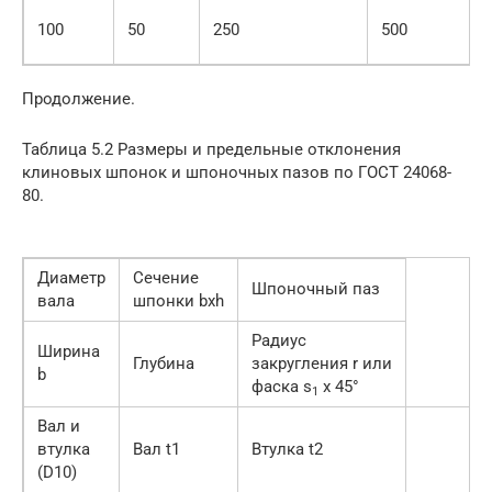
100
50
250
500
Продолжение.
Таблица 5.2 Размеры и предельные отклонения
клиновых шпонок и шпоночных пазов по ГОСТ 24068-
80.
Диаметр
Сечение
Шпоночный паз
вала
шпонки bхh
Радиус
Ширина
Глубина
закругления r или
b
фаска s
x 45°
1
Вал и
втулка
Вал t1
Втулка t2
(D10)