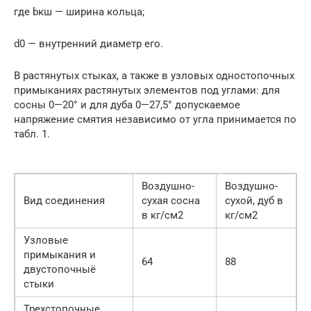
где bкш — ширина кольца;
d0 — внутренний диаметр его.
В растянутых стыках, а также в узловых одностопочных
примыканиях растянутых элементов под углами: для
сосны 0—20° и для дуба 0—27,5° допускаемое
напряжение смятия независимо от угла принимается по
табл. 1.
Воздушно-
Воздушно-
Вид соединения
сухая сосна
сухой, дуб в
в кг/см2
кг/см2
Узловые
примыкания и
64
88
двустопочныё
стыки
Трехстопочные