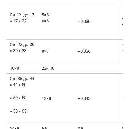
Cв.12 до 17
5×5
+0,
» 17 » 22
6×6
+0,030
+0,
Св. 22 до 30
+0,
» 30 » 38
+0,
8×7
+0,036
10×8
22-110
Св. 38 до 44
» 44 » 50
+0,
» 50 » 58
+0,
12×8
+0,043
» 58 » 65
14×9
5,5
3,8
36-