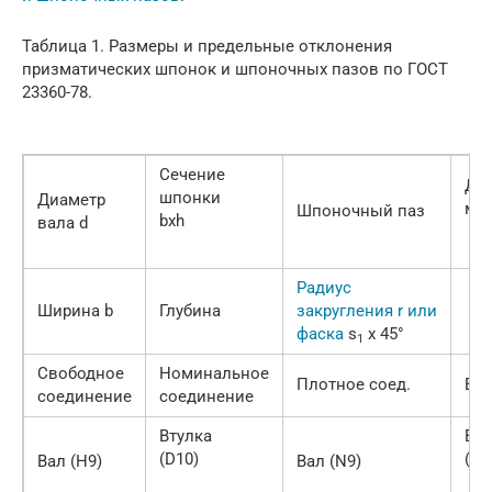
Таблица 1. Размеры и предельные отклонения
призматических шпонок и шпоночных пазов по ГОСТ
23360-78.
Сечение
Дли
шпонки
Диаметр
мм
Шпоночный паз
bхh
вала d
Радиус
Ширина b
Глубина
закругления r или
фаска
s
x 45°
1
Свободное
Номинальное
Плотное соед.
Вал
соединение
соединение
Втулка
Вту
(D10)
(J
Вал (Н9)
Вал (N9)
S