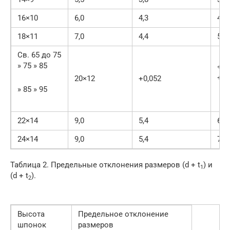
16×10
6,0
4,3
45-
18×11
7,0
4,4
50-
Св. 65 до 75
» 75 » 85
+0,
+0,
20×12
+0,052
» 85 » 95
22×14
9,0
5,4
63-
24×14
9,0
5,4
70-
Таблица 2. Предельные отклонения размеров (d + t
) и
1
(d + t
).
2
Высота
Предельное отклонение
шпонок
размеров