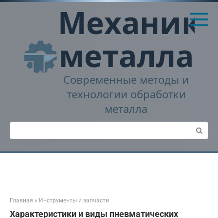
Перейти
Механика
к
контенту
металла
Современные методы и
технологии обработки
металла
Поиск:
Главная
»
Инструменты и запчасти
Характеристики и виды пневматических