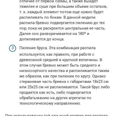
отличие от первой схемы, а также выйдет
тяжелее и суше при большем объеме остатков,
т. к. каждый элемент потом еще нужно будет
распиливать по бокам. В данной модели
распила бревно подвергается пилению до тех
пор, пока не раскроется центральная ее часть.
Далее оно разворачивается на 180º и
допиливается до конца.
Пиление бруса. Эта комбинация распила
используется, как правило, при работе с
древесиной средней и крупной величины. В
этом случае бревно может быть среднего и
низкосортного качества и распиливается таким
же образом, как при пилении по кругу. Однако
стержневая часть бревна с габаритами 18х23 см
или 25х25 см не распиливается. Такой брус либо
продается как есть, либо подвергается
обрабатыванию на других агрегатах по
технологическому направлению.
При использовании той или иной модели для распила