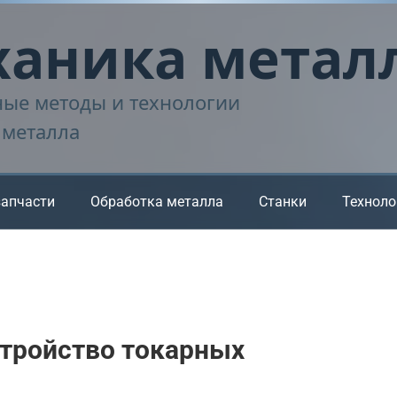
аника метал
ые методы и технологии
 металла
запчасти
Обработка металла
Станки
Техноло
стройство токарных