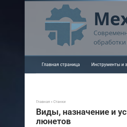
Перейти
Мех
к
контенту
Современн
обработки
Главная страница
Инструменты и 
Главная
»
Станки
Виды, назначение и у
люнетов