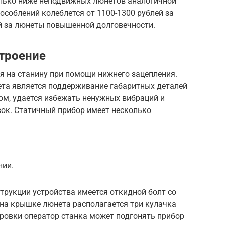
лько ниже неподвижных люнетов аналогичной
особлений колеблется от 1100-1300 рублей за
й за люнеты повышенной долговечности.
строение
я на станину при помощи нижнего зацепления.
та является поддерживание габаритных деталей
ом, удается избежать ненужных вибраций и
вок. Статичный прибор имеет несколько
нии.
трукции устройства имеется откидной болт со
 на крышке люнета располагается три кулачка
ировки оператор станка может подгонять прибор