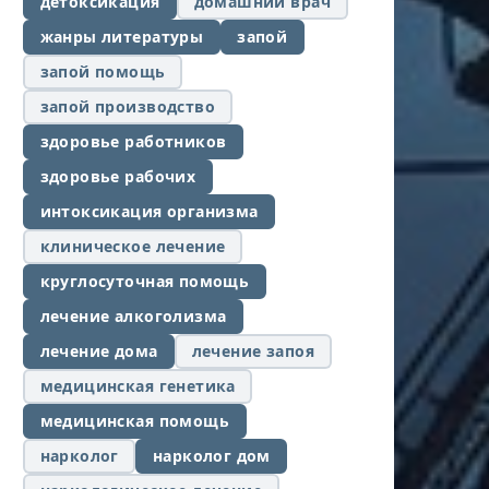
детоксикация
домашний врач
жанры литературы
запой
запой помощь
запой производство
здоровье работников
здоровье рабочих
интоксикация организма
клиническое лечение
круглосуточная помощь
лечение алкоголизма
лечение дома
лечение запоя
медицинская генетика
медицинская помощь
нарколог
нарколог дом