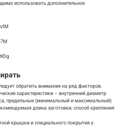
одимо использовать дополнительное
BvfM
i7M
qWDg
бирать
ледует обратить внимание на ряд факторов.
ические характеристики – внутренний диаметр
сса, предельные (минимальный и максимальный)
комендуемая длина заготовки, способ крепления
тной крышки и специального покрытия у