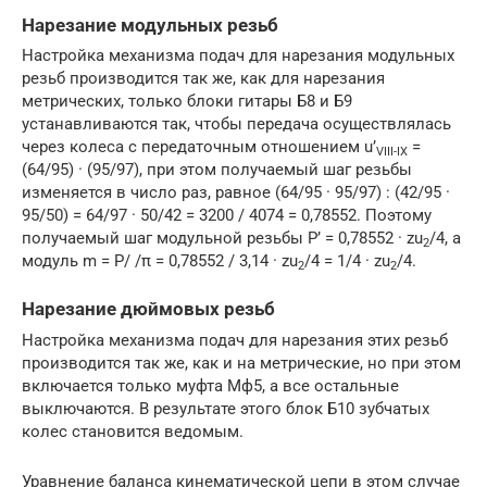
Нарезание модульных резьб
Настройка механизма подач для нарезания модульных
резьб производится так же, как для нарезания
метрических, только блоки гитары Б8 и Б9
устанавливаются так, чтобы передача осуществлялась
через колеса с передаточным отношением u’
=
VIII-IX
(64/95) · (95/97), при этом получаемый шаг резьбы
изменяется в число раз, равное (64/95 · 95/97) : (42/95 ·
95/50) = 64/97 · 50/42 = 3200 / 4074 = 0,78552. Поэтому
получаемый шаг модульной резьбы P’ = 0,78552 · zu
/4, а
2
модуль m = P/ /π = 0,78552 / 3,14 · zu
/4 = 1/4 · zu
/4.
2
2
Нарезание дюймовых резьб
Настройка механизма подач для нарезания этих резьб
производится так же, как и на метрические, но при этом
включается только муфта Мф5, а все остальные
выключаются. В результате этого блок Б10 зубчатых
колес становится ведомым.
Уравнение баланса кинематической цепи в этом случае