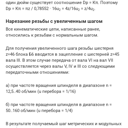
один дюйм существует соотношение Dр = Кπ. Поэтому
Dp = Кπ = πz / 0,78552 · 16u
= 4z/16u
= z/4u
.
2
2
2
Нарезание резьбы с увеличенным шагом
Все кинематические цепи, написанные ранее,
относились к резьбам с нормальным шагом.
Для получения увеличенного шага резьбы шестерня
z=46 блока Б6 вводится в зацепление с шестерней z=45
вала III. В этом случае передача от вала VI на вал VII
осуществляется через валы V, IV и III со следующими
передаточными отношениями:
а) при частоте вращения шпинделя в диапазоне n =
12,5..40 об/мин (u перебора = 1/16)
б) при частоте вращения шпинделя в диапазоне n =
50..160 об/мин (u перебора = 1/4)
В результате получаемый шаг метрических и модульных