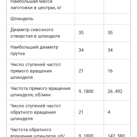
Наибольшая масса
заготовки в центрах, кг
Шпиндель
Диаметр сквозного
35
35
отверстия в шпинделе
Наибольший диаметр
34
34
прутка
Число ступеней частот
прямого вращения
21
16
шпинделя
Частота прямого вращения
9..1800
26..492
шпинделя, об/мин
Число ступеней частот
обратного вращения
21
4
шпинделя
Частота обратного
вращения шпинделя, об/
9..1800
142..580