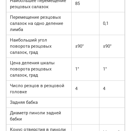
Наибольшее перемещение
85
резцовых салазок
Перемещение резцовых
салазок на одно деление
0,1
лимба
Наибольший угол
поворота резцовых
±90°
±90°
салазок, град
Цена деления шкалы
поворота резцовых
1°
1°
салазок, град
Число резцов в резцовой
4
4
головке
Задняя бабка
Диаметр пиноли задней
бабки
Конус отверстия в пиноли