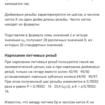
запишется так:
Дюймовые резьбы характеризуются не шагом, а числом
ниток К на один дюйм длины резьбы. Число ниток
находят из формулы:
Подставляя в формулу семь значений z и четыре
значения u
, получают 28 различных значений К, из
2
которых 20 стандартных значений.
Нарезание питчевых резьб
При нарезании питчевых резьб пользуются такой же
кинематической цепью, как и при нарезании дюймовых
резьб, только на гитару вместо колес 42/95 · 95/50
устанавливают сменные зубчатые колеса 64/95 · 95/97.
При этом полученный шаг резьбы изменяется в 0,78552
раза и равен Р = 0,78552 · 16 · 25,4 (u
/z), а К = z/0,78552 ·
2
16.
Известно, что между питчем Dp и числом ниток К на