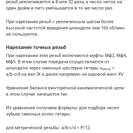
резьб увеличивается в 8 или 32 раза, а число ниток на
один дюйм и питч уменьшается в то же число раз.
При нарезании резьб с увеличенным шагом более
высокой частотой вращения шпинделя чем 160 об/мин
не пользуются.
Нарезание точных резьб
При нарезании этих резьб включаются муфты Мф2, Мф4,
Мф5. В этом случае передача осуществляется от
шпинделя через сменные шестерни гитары u
=
VIII-IX
a/b·c/d на вал IX и далее напрямую на ходовой винт XV.
Уравнение баланса винторезной кинематической цепи
в этом случае запишется так:
Из уравнения получаем формулы для подбора чисел
зубьев сменных колес гитары:
для метрической резьбы: a/b·c/d = P/12;