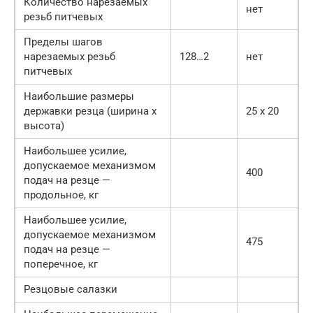
Количество нарезаемых
нет
резьб питчевых
Пределы шагов
нарезаемых резьб
128…2
нет
питчевых
Наибольшие размеры
державки резца (ширина х
25 х 20
высота)
Наибольшее усилие,
допускаемое механизмом
400
подач на резце —
продольное, кг
Наибольшее усилие,
допускаемое механизмом
475
подач на резце —
поперечное, кг
Резцовые салазки