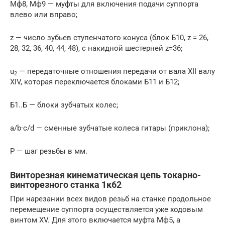
Мф8, Мф9 — муфты для включения подачи суппорта
влево или вправо;
z — число зубьев ступенчатого конуса (блок Б10, z = 26,
28, 32, 36, 40, 44, 48), с накидной шестерней z=36;
u
— передаточные отношения передачи от вала XII валу
2
XIV, которая переключается блоками Б11 и Б12;
Б1..Б — блоки зубчатых колес;
a/b·c/d — сменные зубчатые колеса гитары (приклона);
Р — шаг резьбы в мм.
Винторезная кинематическая цепь токарно-
винторезного станка 1к62
При нарезании всех видов резьб на станке продольное
перемещение суппорта осуществляется уже ходовым
винтом XV. Для этого включается муфта Мф5, а