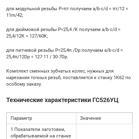
для модульной резьбы Р=πт получаем a/b·c/d = πт/12 =
11m/42;
для дюймовой резьбы P=25,4 /К получаем a/b·c/d =
25,4/12К = 127/60К;
для питчевой резьбы P=25,4π /Dp получаем a/b·c/d =
25,4π/12Dp = 127·11 / 30·7Dp.
Комплект сменных зубчатых колес, нужных для
нарезания точных резьб, поставляется к станку 1К62 по
особому заказу.
Технические характеристики ГС526УЦ
Параметр
Значение
1 Показатели заготовки,
обрабатываемой на станке