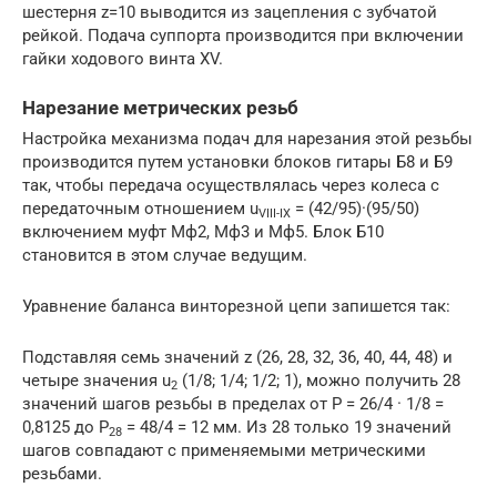
шестерня z=10 выводится из зацепления с зубчатой
рейкой. Подача суппорта производится при включении
гайки ходового винта XV.
Нарезание метрических резьб
Настройка механизма подач для нарезания этой резьбы
производится путем установки блоков гитары Б8 и Б9
так, чтобы передача осуществлялась через колеса с
передаточным отношением u
= (42/95)·(95/50)
VIII-IX
включением муфт Мф2, Мф3 и Мф5. Блок Б10
становится в этом случае ведущим.
Уравнение баланса винторезной цепи запишется так:
Подставляя семь значений z (26, 28, 32, 36, 40, 44, 48) и
четыре значения u
(1/8; 1/4; 1/2; 1), можно получить 28
2
значений шагов резьбы в пределах от Р = 26/4 · 1/8 =
0,8125 до P
= 48/4 = 12 мм. Из 28 только 19 значений
28
шагов совпадают с применяемыми метрическими
резьбами.