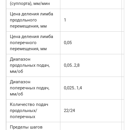
(суппорта), мм/мин
Цена деления лимба
продольного
1
1
перемещения, мм
Цена деления лимба
поперечного
0,05
0,
перемещения, мм
Диапазон
продольных подач,
0,05..2,8
0,
мм/об
Диапазон
поперечных подач,
0,025..1,4
0,
мм/об
Количество подач
продольных/
22/24
22
поперечных
Пределы шагов