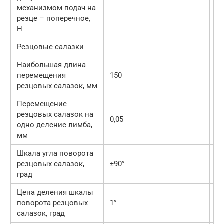
механизмом подач на
35
резце – поперечное,
Н
Резцовые салазки
Наибольшая длина
перемещения
150
15
резцовых салазок, мм
Перемещение
резцовых салазок на
0,05
0,
одно деление лимба,
мм
Шкала угла поворота
резцовых салазок,
±90°
±9
град
Цена деления шкалы
поворота резцовых
1°
1°
салазок, град