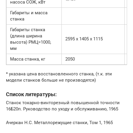
насоса СОЖ, кВт
Габариты и масса
станка
Габариты станка
27
(длина ширина
2595 х 1405 х 1115
11
высота) РМЦ=1000,
15
мм
Масса станка, кг
2050
30
* указана цена восстановленного станка, (т.к. эти
модели станков больше не производятся)
Список литературы:
Станок токарно-винторезный повышенной точности
16Б20п. Руководство по уходу и обслуживанию, 1965
Ачеркан Н.С. Металлорежущие станки, Том 1, 1965