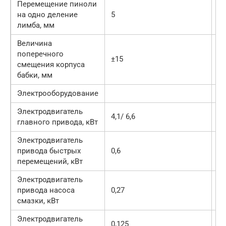
Перемещение пиноли
на одно деление
5
0,
лимба, мм
Величина
поперечного
±15
±1
смещения корпуса
бабки, мм
Электрооборудование
Электродвигатель
4,1/ 6,6
11
главного привода, кВт
Электродвигатель
привода быстрых
0,6
0,
перемещений, кВт
Электродвигатель
привода насоса
0,27
смазки, кВт
Электродвигатель
0,125
0,