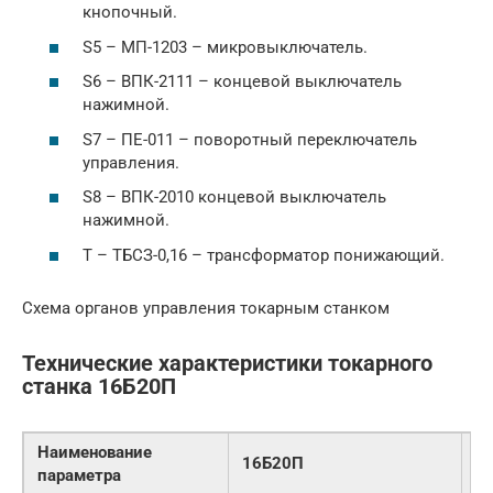
кнопочный.
S5 – МП-1203 – микровыключатель.
S6 – ВПК-2111 – концевой выключатель
нажимной.
S7 – ПЕ-011 – поворотный переключатель
управления.
S8 – ВПК-2010 концевой выключатель
нажимной.
Т – ТБСЗ-0,16 – трансформатор понижающий.
Схема органов управления токарным станком
Технические характеристики токарного
станка 16Б20П
Наименование
16Б20П
1
параметра