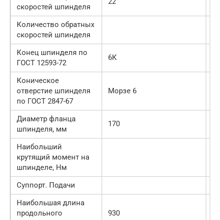
22
22
скоростей шпинделя
Количество обратных
11
скоростей шпинделя
Конец шпинделя по
6К
6
ГОСТ 12593-72
Коническое
отверстие шпинделя
Морзе 6
М
по ГОСТ 2847-67
Диаметр фланца
170
17
шпинделя, мм
Наибольший
крутящий момент на
10
шпинделе, Нм
Суппорт. Подачи
Наибольшая длина
продольного
930
64