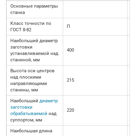
Основные параметры
станка
Класс точности по
П
П
ГОСТ 8-82
Наибольший диаметр
заготовки
400
40
устанавливаемой над
станиной, мм
Высота оси центров
над плоскими
215
21
направляющими
станины, мм
Наибольший
диаметр
заготовки
220
22
обрабатываемой
над
суппортом, мм
Наибольшая длина