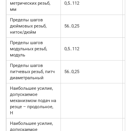
метрических резьб,
0,5..112
0,
мм
Пределы шагов
дюймовых резьб,
56..0,25
56
ниток/дюйм
Пределы шагов
модульных резьб,
0,5..112
0,
модуль
Пределы шагов
питчевых резьб, питч
56..0,25
56
диаметральный
Наибольшее усилие,
допускаемое
механизмом подач на
58
резце – продольное,
Н
Наибольшее усилие,
допускаемое