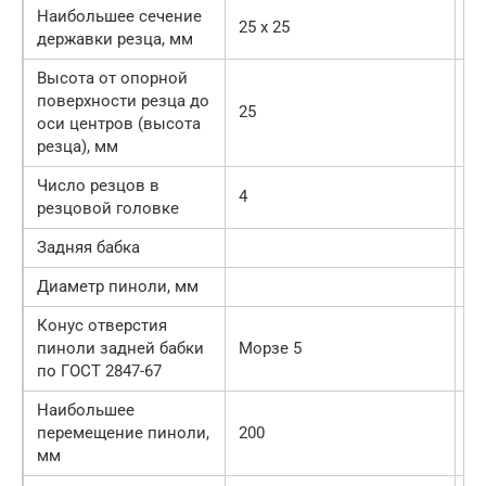
Наибольшее сечение
25 х 25
25
державки резца, мм
Высота от опорной
поверхности резца до
25
25
оси центров (высота
резца), мм
Число резцов в
4
4
резцовой головке
Задняя бабка
Диаметр пиноли, мм
Конус отверстия
пиноли задней бабки
Морзе 5
М
по ГОСТ 2847-67
Наибольшее
перемещение пиноли,
200
15
мм