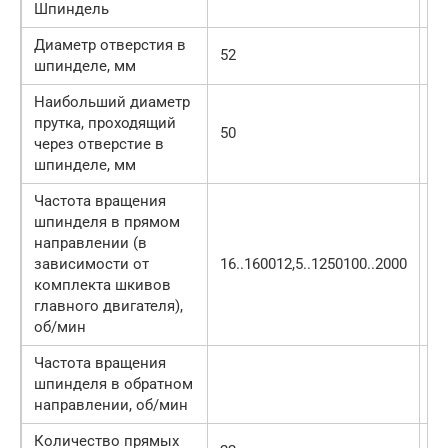
Шпиндель
Диаметр отверстия в
52
52
шпинделе, мм
Наибольший диаметр
прутка, проходящий
50
50
через отверстие в
шпинделе, мм
Частота вращения
шпинделя в прямом
направлении (в
зависимости от
16..160012,5..1250100..2000
12
комплекта шкивов
главного двигателя),
об/мин
Частота вращения
шпинделя в обратном
19
направлении, об/мин
Количество прямых