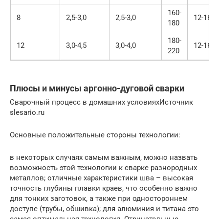
160-
8
2,5-3,0
2,5-3,0
12-16
180
180-
12
3,0-4,5
3,0-4,0
12-16
220
Плюсы и минусы аргонно-дуговой сварки
Сварочный процесс в домашних условияхИсточник
slesario.ru
Основные положительные стороны технологии:
в некоторых случаях самым важным, можно назвать
возможность этой технологии к сварке разнородных
металлов; отличные характеристики шва – высокая
точность глубины плавки краев, что особенно важно
для тонких заготовок, а также при одностороннем
доступе (трубы, обшивка); для алюминия и титана это
самая оптимальная технология. Отрицательные