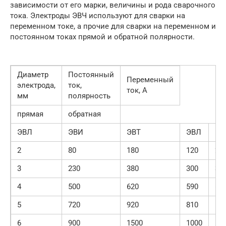
зависимости от его марки, величины и рода сварочного
тока. Электроды ЭВЧ используют для сварки на
переменном токе, а прочие для сварки на переменном и
постоянном токах прямой и обратной полярности.
Диаметр
Постоянный
Переменный
электрода,
ток,
ток, А
мм
полярность
прямая
обратная
ЭВЛ
ЭВИ
ЭВТ
ЭВЛ
ЭВ
2
80
180
120
20
3
230
380
300
35
4
500
620
590
60
5
720
920
810
—
6
900
1500
1000
10