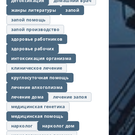
детоксикация
домашний врач
жанры литературы
запой
запой помощь
запой производство
здоровье работников
здоровье рабочих
интоксикация организма
клиническое лечение
круглосуточная помощь
лечение алкоголизма
лечение дома
лечение запоя
медицинская генетика
медицинская помощь
нарколог
нарколог дом