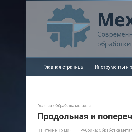
Перейти
Мех
к
контенту
Современн
обработки
Главная страница
Инструменты и 
Главная
»
Обработка металла
Продольная и попереч
На чтение:
15 мин
Рубрика:
Обработка мета