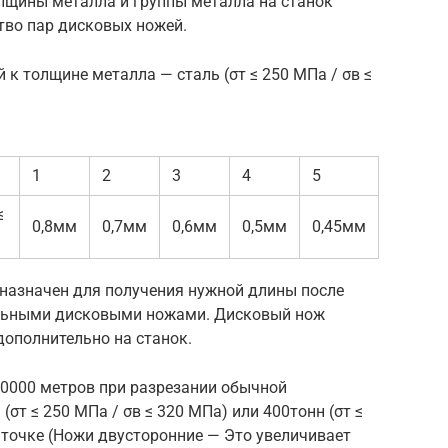
олщины металла и группы металла на станок
тво пар дисковых ножей.
 к толщине металла — сталь (σт ≤ 250 МПа / σв ≤
1
2
3
4
5
≤
0,8мм
0,7мм
0,6мм
0,5мм
0,45мм
назначен для получения нужной длины после
льными дисковыми ножами. Дисковый нож
дополнительно на станок.
70000 метров при разрезании обычной
σт ≤ 250 МПа / σв ≤ 320 МПа) или 400тонн (σт ≤
заточке (Ножи двусторонние — Это увеличивает