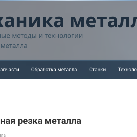
аника метал
ые методы и технологии
 металла
запчасти
Обработка металла
Станки
Техноло
ная резка металла
лла