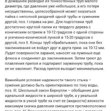
В домашней разводке из тонкостенных труб малого
диаметра, где давление уже небольшое, а его потери
несущественны, целесообразной может оказаться
пайка с неполной раздачей одной трубы и сужением
другой, поз. I справа на рис. Для подготовки труб
достаточно круглой палки из твердого дерева с
коническим острием в 10-12 градусов с одной стороны
и усеченно-конической лункой в 15-20 градусов с
другой, поз II. Концы труб обрабатывают, пока они без
заклинивания не войдут друг в друга прим. на 10-12 мм.
Лудят поверхности заранее, наносят на луженые еще
флюса и соединяют до заклинивания. Затем греют до
плавления припоя и подпирают зауженную трубу, пока
ее не заклинит. Расход припоя выходит минимальным.
Важнейшее условие надежности такого стыка –
сужение должно быть ориентировано по току воды,
поз. III. Школьный закон Бернулли – обобщение для
идеальной жидкости в широкой трубе, а у реальной
жидкости в узкой трубе за счет ее (жидкости) вязкости
максимум скачка давления смещается противоположно