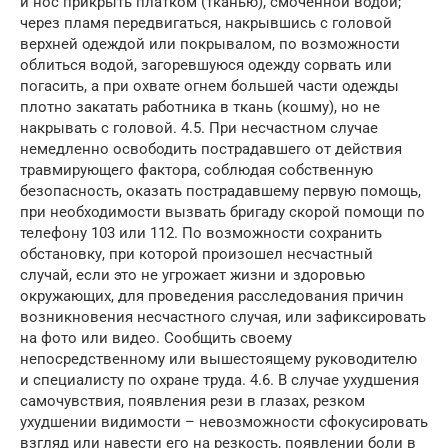
и нос прикрыть платком (тканью), смоченной водой;
через пламя передвигаться, накрывшись с головой
верхней одеждой или покрывалом, по возможности
облиться водой, загоревшуюся одежду сорвать или
погасить, а при охвате огнем большей части одежды
плотно закатать работника в ткань (кошму), но не
накрывать с головой. 4.5. При несчастном случае
немедленно освободить пострадавшего от действия
травмирующего фактора, соблюдая собственную
безопасность, оказать пострадавшему первую помощь,
при необходимости вызвать бригаду скорой помощи по
телефону 103 или 112. По возможности сохранить
обстановку, при которой произошел несчастный
случай, если это не угрожает жизни и здоровью
окружающих, для проведения расследования причин
возникновения несчастного случая, или зафиксировать
на фото или видео. Сообщить своему
непосредственному или вышестоящему руководителю
и специалисту по охране труда. 4.6. В случае ухудшения
самочувствия, появления рези в глазах, резком
ухудшении видимости – невозможности сфокусировать
взгляд или навести его на резкость, появлении боли в