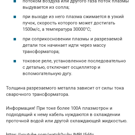
потоком воздуха или другого газа поток плазмы
выдувается из сопла;
при выходе из него плазма сжимается в узкий
пучок, скорость которого может достигать
1500м/с, а температура 30000°С;
при соприкосновении плазмы и разрезаемой
детали ток начинает идти через массу
трансформатора;
токовое реле, установленное последовательно
с деталью, отключает осциллятор и
вспомогательную дугу.
Толщина разрезаемого металла зависит от силы тока
сварочного трансформатора.
Информация! При токе более 100А плазмотрон и
подходящий к нему кабель нуждаются в охлаждении
проточной водой или другой охлаждающей жидкостью.
https://youtube.com/watch?v=hvJMBLI5d4c