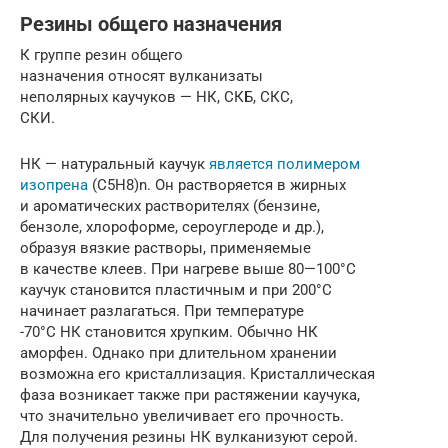
Резины общего назначения
К группе резин общего
назначения относят вулканизаты
неполярных каучуков — НК, СКБ, СКС,
СКИ.
НК — натуральный каучук
является полимером
изопрена
(С5Н8)n. Он растворяется в жирных
и ароматических растворителях (бензине,
бензоле, хлороформе, сероуглероде и др.),
образуя вязкие растворы, применяемые
в качестве клеев. При нагреве выше 80—100°С
каучук становится пластичным и при 200°С
начинает разлагаться. При температуре
-70°С НК становится хрупким. Обычно НК
аморфен. Однако при длительном хранении
возможна его кристаллизация. Кристаллическая
фаза возникает также при растяжении каучука,
что значительно увеличивает его прочность.
Для получения резины НК вулканизуют серой.