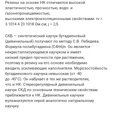
Резины на основе НК отличаются высокой
эластичностью, прочностью, водо- и
газонепроницаемостью,
высокими электроизоляционными свойствами: rv =
3.1014 4 23.1018 Ом.см; j = 2,5.
СКБ — синтетический каучук бутадиеновый
(дивинильный) получают по методу С.В. Лебедева.
Формула полибутадиена (С4Н6)n. Он является
некристаллизующимся каучуком и имеет
низкий предел прочности при растяжении,
поэтому в резину на его основе необходимо
вводить усиливающие наполнители. Морозостойкость
бутадиенового каучука невысокая (от -40
до -45°С). Он набухает в тех же растворителях,
что и НК. Стереорегулярный дивинильный
каучук СКД по основным техническим свойствам
приближается к НК. Дивинильные каучуки
вулканизуются серой аналогично натуральному
каучуку.