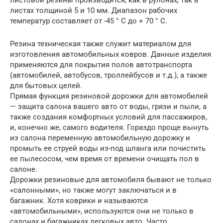
листовой резины производится, как в рулонах, так в
листах толщиной 5 и 10 мм. Диапазон рабочих
температур составляет от -45 ° C до + 70 ° C.
Резина техническая также служит материалом для
изготовления автомобильных ковров. Данные изделия
применяются для покрытия полов автотранспорта
(автомобилей, автобусов, троллейбусов и т.д.), а также
для бытовых целей.
Прямая функция резиновой дорожки для автомобилей
— защита салона вашего авто от воды, грязи и пыли, а
также создания комфортных условий для пассажиров,
и, конечно же, самого водителя. Гораздо проще вынуть
из салона переменную автомобильную дорожку и
промыть ее струей воды из-под шланга или почистить
ее пылесосом, чем время от времени очищать пол в
салоне.
Дорожки резиновые для автомобиля бывают не только
«салонными», но также могут заключаться и в
багажник. Хотя коврики и называются
«автомобильными», используются они не только в
салонах и багажниках легковых авто. Часто