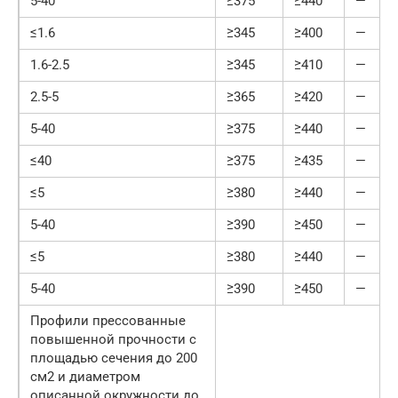
5-40
≥375
≥440
—
≤1.6
≥345
≥400
—
1.6-2.5
≥345
≥410
—
2.5-5
≥365
≥420
—
5-40
≥375
≥440
—
≤40
≥375
≥435
—
≤5
≥380
≥440
—
5-40
≥390
≥450
—
≤5
≥380
≥440
—
5-40
≥390
≥450
—
Профили прессованные
повышенной прочности с
площадью сечения до 200
см2 и диаметром
описанной окружности до