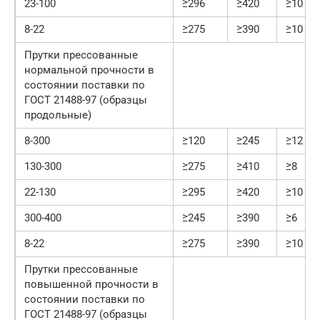
23-100
≥296
≥420
≥10
8-22
≥275
≥390
≥10
Прутки прессованные
нормальной прочности в
состоянии поставки по
ГОСТ 21488-97 (образцы
продольные)
8-300
≥120
≥245
≥12
130-300
≥275
≥410
≥8
22-130
≥295
≥420
≥10
300-400
≥245
≥390
≥6
8-22
≥275
≥390
≥10
Прутки прессованные
повышенной прочности в
состоянии поставки по
ГОСТ 21488-97 (образцы