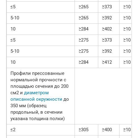
≤5
≥265
≥373
≥10
5-10
≥265
≥392
≥10
10
≥284
≥402
≥10
≤5
≥275
≥373
≥10
5-10
≥275
≥392
≥10
10
≥284
≥412
≥10
Профили прессованные
нормальной прочности с
площадью сечения до 200
см2 и
диаметром
описанной окружности
до
350 мм (образец
продольный, в сечении
указана толщина полки)
≤2
≥305
≥400
≥10