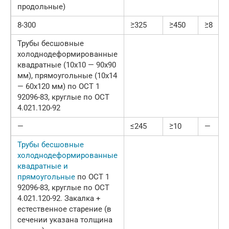
продольные)
8-300
≥325
≥450
≥8
Трубы бесшовные
холоднодеформированные
квадратные (10х10 — 90х90
мм), прямоугольные (10х14
— 60х120 мм) по ОСТ 1
92096-83, круглые по ОСТ
4.021.120-92
—
≤245
≥10
—
Трубы бесшовные
холоднодеформированные
квадратные и
прямоугольные
по ОСТ 1
92096-83, круглые по ОСТ
4.021.120-92. Закалка +
естественное старение (в
сечении указана толщина