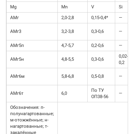
Mg
Mn
V
Si
АМг
2,0-2,8
0,15-0,4*
—
АМг3
3,2-3,8
0,3-0,6
—
АМг5п
4,7-5,7
0,2-0,6
—
0,02-
АМг5н
4,8-5,5
0,3-0,6
0,2
АМг6м
5,8-6,8
0,5-0,8
—
По ТУ
АМг6т
6,0
—
ОП38-56
Обозначения: п-
полунагартованные;
м-отожжённые; н-
нагартованные; т-
закалённые