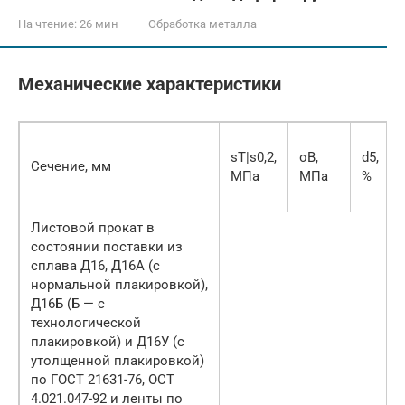
На чтение:
26 мин
Обработка металла
Механические характеристики
sТ|s0,2,
σB,
d5,
Сечение, мм
МПа
МПа
%
Листовой прокат в
состоянии поставки из
сплава Д16, Д16А (с
нормальной плакировкой),
Д16Б (Б — с
технологической
плакировкой) и Д16У (с
утолщенной плакировкой)
по ГОСТ 21631-76, ОСТ
4.021.047-92 и ленты по