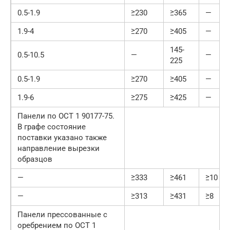
0.5-1.9
≥230
≥365
—
1.9-4
≥270
≥405
—
145-
0.5-10.5
—
—
225
0.5-1.9
≥270
≥405
—
1.9-6
≥275
≥425
—
Панели по ОСТ 1 90177-75.
В графе состояние
поставки указано также
направление вырезки
образцов
—
≥333
≥461
≥10
—
≥313
≥431
≥8
Панели прессованные с
оребрением по ОСТ 1