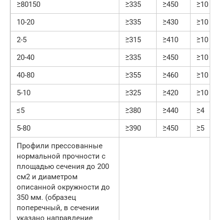
≥80150
≥335
≥450
≥10
10-20
≥335
≥430
≥10
2-5
≥315
≥410
≥10
20-40
≥335
≥450
≥10
40-80
≥355
≥460
≥10
5-10
≥325
≥420
≥10
≤5
≥380
≥440
≥4
5-80
≥390
≥450
≥5
Профили прессованные
нормальной прочности с
площадью сечения до 200
см2 и диаметром
описанной окружности до
350 мм. (образец
поперечный, в сечении
указано направление