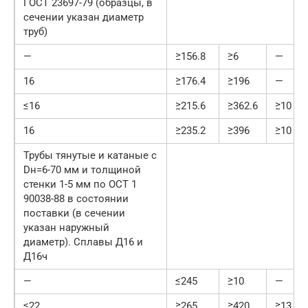
ГОСТ 23697-79 (образцы, в
сечении указан диаметр
труб)
—
≥156.8
≥6
—
16
≥176.4
≥196
—
≤16
≥215.6
≥362.6
≥10
16
≥235.2
≥396
≥10
Трубы тянутые и катаные с
Dн=6-70 мм и толщиной
стенки 1-5 мм по ОСТ 1
90038-88 в состоянии
поставки (в сечении
указан наружный
диаметр). Сплавы Д16 и
Д16ч
—
≤245
≥10
—
≤22
≥265
≥420
≥13