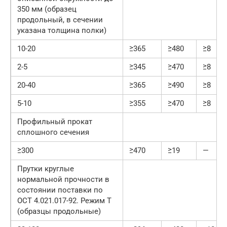
350 мм (образец
продольный, в сечении
указана толщина полки)
10-20
≥365
≥480
≥8
2-5
≥345
≥470
≥8
20-40
≥365
≥490
≥8
5-10
≥355
≥470
≥8
Профильный прокат
сплошного сечения
≥300
≥470
≥19
—
Прутки круглые
нормальной прочности в
состоянии поставки по
ОСТ 4.021.017-92. Режим Т
(образцы продольные)