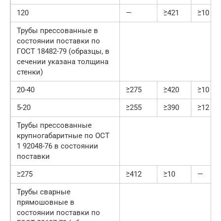
120
—
≥421
≥10
Трубы прессованные в
состоянии поставки по
ГОСТ 18482-79 (образцы, в
сечении указана толщина
стенки)
20-40
≥275
≥420
≥10
5-20
≥255
≥390
≥12
Трубы прессованные
крупногабаритные по ОСТ
1 92048-76 в состоянии
поставки
≥275
≥412
≥10
—
Трубы сварные
прямошовные в
состоянии поставки по