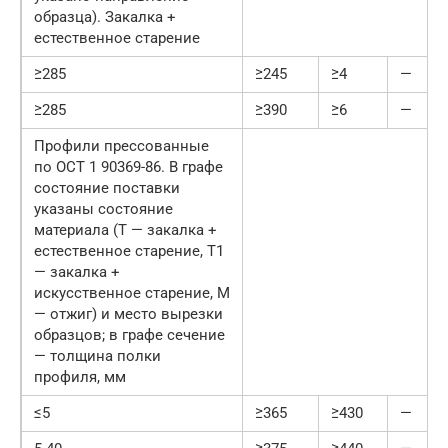
образца). Закалка +
естественное старение
≥285
≥245
≥4
—
≥285
≥390
≥6
—
Профили прессованные
по ОСТ 1 90369-86. В графе
состояние поставки
указаны состояние
материала (Т — закалка +
естественное старение, Т1
— закалка +
искусственное старение, М
— отжиг) и место вырезки
образцов; в графе сечение
— толщина полки
профиля, мм
≤5
≥365
≥430
—