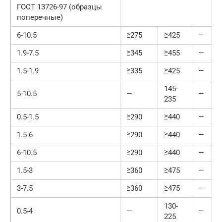
ГОСТ 13726-97 (образцы
поперечные)
6-10.5
≥275
≥425
—
1.9-7.5
≥345
≥455
—
1.5-1.9
≥335
≥425
—
145-
5-10.5
—
—
235
0.5-1.5
≥290
≥440
—
1.5-6
≥290
≥440
—
6-10.5
≥290
≥440
—
1.5-3
≥360
≥475
—
3-7.5
≥360
≥475
—
130-
0.5-4
—
—
225