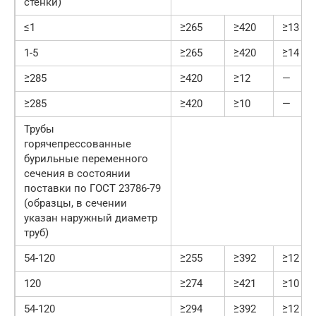
стенки)
≤1
≥265
≥420
≥13
1-5
≥265
≥420
≥14
≥285
≥420
≥12
—
≥285
≥420
≥10
—
Трубы
горячепрессованные
бурильные переменного
сечения в состоянии
поставки по ГОСТ 23786-79
(образцы, в сечении
указан наружный диаметр
труб)
54-120
≥255
≥392
≥12
120
≥274
≥421
≥10
54-120
≥294
≥392
≥12