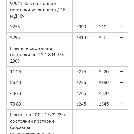
92041-90 в состоянии
поставки из сплавов Д16
и Д16ч
≥255
≥390
≥10
—
≥295
≥410
≥10
—
Плиты в состоянии
поставки по ТУ 1-804-473-
2009
11-25
≥275
≥420
—
25-40
≥255
≥390
—
40-70
≥245
≥370
—
70-80
≥245
≥345
—
Плиты по ГОСТ 17232-99 в
состоянии поставки
(образцы
перпендикулярные к