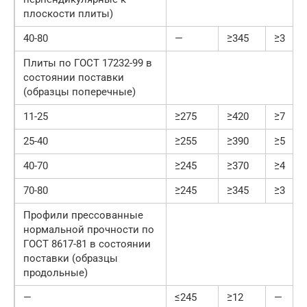
плоскости плиты)
40-80
—
≥345
≥3
Плиты по ГОСТ 17232-99 в
состоянии поставки
(образцы поперечные)
11-25
≥275
≥420
≥7
25-40
≥255
≥390
≥5
40-70
≥245
≥370
≥4
70-80
≥245
≥345
≥3
Профили прессованные
нормальной прочности по
ГОСТ 8617-81 в состоянии
поставки (образцы
продольные)
—
≤245
≥12
—