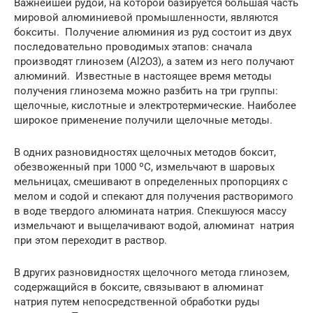
Важнейшей рудой, на которой базируется большая часть
мировой алюминиевой промышленности, являются
бокситы. Получение алюминия из руд состоит из двух
последовательно проводимых этапов: сначала
производят глинозем (Al2O3), а затем из него получают
алюминий. Известные в настоящее время методы
получения глинозема можно разбить на три группы:
щелочные, кислотные и электротермические. Наиболее
широкое применение получили щелочные методы.
В одних разновидностях щелочных методов боксит,
обезвоженный при 1000 ºC, измельчают в шаровых
мельницах, смешивают в определенных пропорциях с
мелом и содой и спекают для получения растворимого
в воде твердого алюмината натрия. Спекшуюся массу
измельчают и выщелачивают водой, алюминат натрия
при этом переходит в раствор.
В других разновидностях щелочного метода глинозем,
содержащийся в боксите, связывают в алюминат
натрия путем непосредственной обработки руды