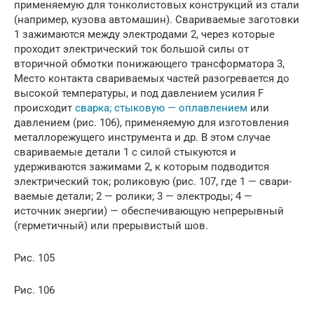
применяемую для тонколистовых конструкций из стали
(например, кузова автомашин). Сваривае­мые заготовки
1 зажимаются между элек­тродами 2, через которые
проходит элект­рический ток большой силы от
вторичной обмотки понижающего трансформатора 3,
Место контакта свариваемых частей разо­гревается до
высокой температуры, и под давлением усилия F
происходит
сварка; стыковую — оплавлением
или
давлением (рис. 106), применяемую для изготовления
металлорежущего инструмента и др. В этом случае
сваривае­мые детали 1 с силой стыкуются и
удерживаются зажимами 2, к которым подводится
электрический ток; роликовую (рис. 107, где 1 — свари­
ваемые детали; 2 — ролики; 3 — электроды; 4 —
источник энергии) — обес­печивающую непрерывный
(герметичный) или прерывистый шов.
Рис. 105
Рис. 106