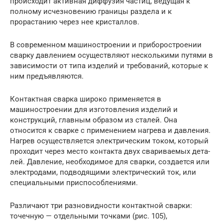
происходит активная диффузия частиц, ведущая к
полному исчезновению границы раздела и к
прорастанию через нее кристаллов.
В современном машиностроении и приборостроении
сварку давлением осуществляют несколькими путями в
зависимости от типа изделий и требо­ваний, которые к
ним предъявляются.
Контактная сварка широко применяется в
машиностроении для изготов­ления изделий и
конструкций, главным образом из сталей. Она
относится к сварке с применением нагрева и давления.
Нагрев осуществляется электри­ческим током, который
проходит через место контакта двух свариваемых дета­
лей. Давление, необходимое для сварки, создается или
электродами, подводящими электрический ток, или
специальными приспособлениями.
Различают три разновидности кон­тактной сварки:
точечную — отдель­ными точками (рис. 105),