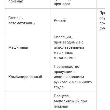
признак
процесса
Проце
Степень
осущ
Ручной
автоматизации
при 
ручно
Операции,
производимые с
Машинный
использованием
машинных
механизмов
Производство
продукции с
Комбинированный
использованием
ручного и машинного
труда
Процесс,
выполняемый при
помощи