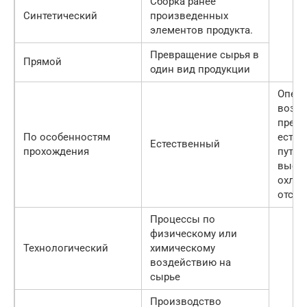
Сборка ранее
Синтетический
произведенных
элементов продукта.
Превращение сырья в
Прямой
один вид продукции
Опера
возде
предм
По особенностям
естес
Естественный
прохождения
путем
высуш
охлаж
отста
Процессы по
физическому или
Технологический
химическому
воздействию на
сырье
Производство