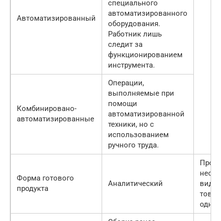
специального
автоматизированного
Автоматизированный
оборудования.
Работник лишь
следит за
функционированием
инструмента.
Операции,
выполняемые при
помощи
Комбинировано-
автоматизированной
автоматизированные
техники, но с
использованием
ручного труда.
Прои
неско
Форма готового
Аналитический
видов
продукта
товар
одног