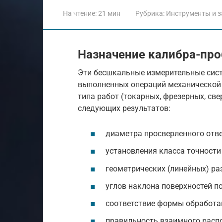
На чтение:
21 мин
Рубрика:
Инструменты и з
Назначение калибра-пр
Эти бесшкальные измерительные сист
выполненных операций механической 
типа работ (токарных, фрезерных, св
следующих результатов:
диаметра просверленного отве
установления класса точности
геометрических (линейных) ра
углов наклона поверхностей 
соответствие формы обработа
правильность взаимного расп