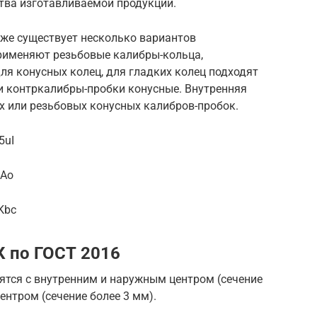
тва изготавливаемой продукции.
кже существует несколько вариантов
рименяют резьбовые калибры-кольца,
я конусных колец, для гладких колец подходят
и контркалибры-пробки конусные. Внутренняя
х или резьбовых конусных калибров-пробок.
5uI
mAo
Kbc
К по ГОСТ 2016
ятся с внутренним и наружным центром (сечение
ентром (сечение более 3 мм).