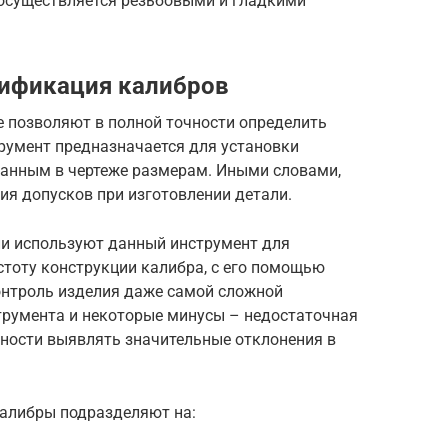
осуществляется резьбовыми и гладкими
сификация калибров
не позволяют в полной точности определить
румент предназначается для установки
занным в чертеже размерам. Иными словами,
ия допусков при изготовлении детали.
ли используют данный инструмент для
стоту конструкции калибра, с его помощью
онтроль изделия даже самой сложной
трумента и некоторые минусы – недостаточная
жности выявлять значительные отклонения в
калибры подразделяют на: