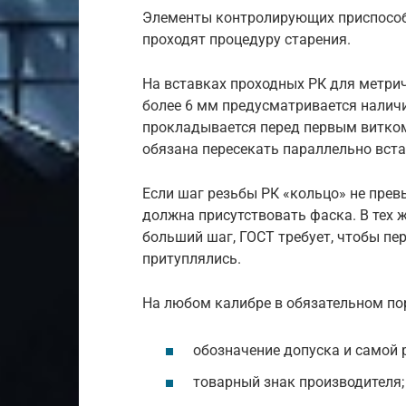
Элементы контролирующих приспособ
проходят процедуру старения.
На вставках проходных РК для метри
более 6 мм предусматривается наличи
прокладывается перед первым витком
обязана пересекать параллельно встав
Если шаг резьбы РК «кольцо» не превы
должна присутствовать фаска. В тех ж
больший шаг, ГОСТ требует, чтобы пер
притуплялись.
На любом калибре в обязательном п
обозначение допуска и самой 
товарный знак производителя;