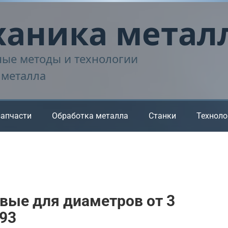
аника метал
ые методы и технологии
 металла
запчасти
Обработка металла
Станки
Техноло
вые для диаметров от 3
-93