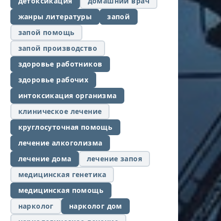
детоксикация
домашний врач
жанры литературы
запой
запой помощь
запой производство
здоровье работников
здоровье рабочих
интоксикация организма
клиническое лечение
круглосуточная помощь
лечение алкоголизма
лечение дома
лечение запоя
медицинская генетика
медицинская помощь
нарколог
нарколог дом