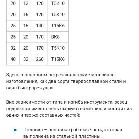
20
12
120
Т5К10
20
16
120
Т5К10
25
16
140
Т15К6
25
20
170
ВК8
32
20
170
Т5К10
40
32
260
Т15К6
Здесь в основном встречаются такие материалы
изготовления, как два сорта твердосплавной стали и
одна быстрорежущая.
Вне зависимости от типа и изгиба инструмента, резец
подрезной имеет очень схожую геометрию и состоит из
одних и тех же составных частей:
Головка – основная рабочая часть, которая
выполнена из стальной пластины.