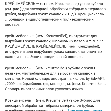
КРЕЙЦМЕЙСЕЛЬ — (от нем. Kreuzmeissel) узкое зубило
(см. рис.) для слесарной обработки твёрдых материалов
(рубки, вырубания узких канавок и т. д.). Крейцмейсель
… Большой энциклопедический политехнический
словарь
крейцмейсель — (нем. Kreuzmeißel), инструмент для
вырубания узких канавок, шпоночных пазов и т. п. * * *
КРЕЙЦМЕЙСЕЛЬ КРЕЙЦМЕЙСЕЛЬ (нем. Kreuzmeibel),
инструмент для вырубания узких канавок, шпоночных
пазов и т. п … Энциклопедический словарь
крейцмейсель — (нем. kreuzmeibel) зубило с узким
лезвием, употребляемое для вырубания канавок в
металле. Новый словарь иностранных слов. by EdwART,
, 2009. крейцмейсель (рэ, мэ, сэ), я, м. (нем. Kreuzmeißel …
Словарь иностранных слов русского языка
Крейцмейсель — (нем. Kreuzmeiβel) узкое Зубило для
слесарной обработки твёрдых материалов (рубки,
вырубания узких канавок и т. п.) …
Большая советская