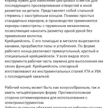
Кернер нужен для нанесения центровых отметок для
последующего просверливания отверстий и иной
разметки на детали. Представляет собой стальной
стержень с заострённым концом. Помимо простых
стандартных кернеров, в производстве применяются
кернеры-самострелы с пружинным механизмом,
позволяющие наносить разметку одной рукой без
применения молотка.
Крейцмейсель. С его помощью в металле вырезаются
канавки, прорубаются пазы и углубления. По форме
рабочего конца различают прямоугольный, круглый и
специальный крейцмейсели. У всех видов этого
инструмента рабочая часть заужена для выполнения им
своих функций. Крейцмейсель слесарный
изготавливают из инструментальных сталей У7А и У8А
с последующей закалкой.
Рабочий конец может быть как конусообразным, так и
иметь четырёхгранную форму. Противоположная
сторона оптимизирована для использования с
электроинструментом.
Зубило высечное обладает изогнутым рабочим концом.