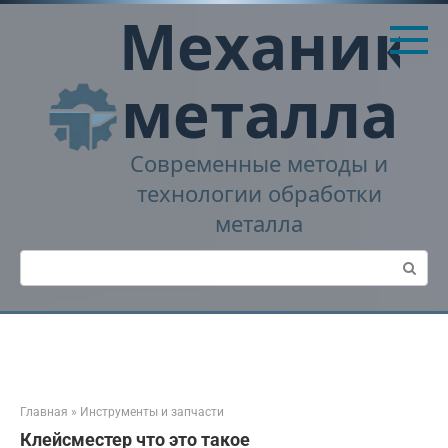
Перейти
Механика
к
контенту
металла
Современные методы и
технологии обработки
металла
Поиск:
Главная
»
Инструменты и запчасти
Клейсместер что это такое