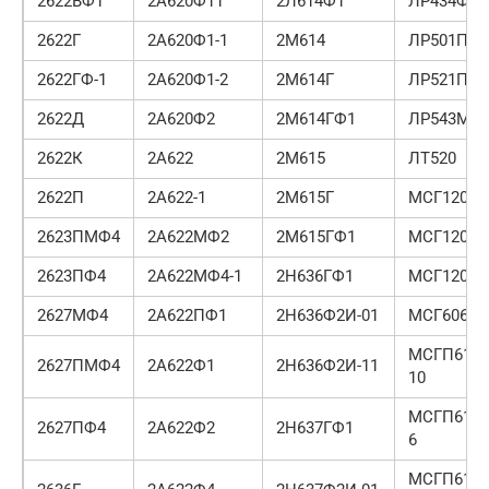
2622ВФ1
2А620Ф11
2Л614Ф1
ЛР434Ф4
2622Г
2А620Ф1-1
2М614
ЛР501ПМ
2622ГФ-1
2А620Ф1-2
2М614Г
ЛР521ПМ
2622Д
2А620Ф2
2М614ГФ1
ЛР543МФ
2622К
2А622
2М615
ЛТ520
2622П
2А622-1
2М615Г
МСГ1200М
2623ПМФ4
2А622МФ2
2М615ГФ1
МСГ1200Ф
2623ПФ4
2А622МФ4-1
2Н636ГФ1
МСГ1200Ф
2627МФ4
2А622ПФ1
2Н636Ф2И-01
МСГ6062
МСГП6101
2627ПМФ4
2А622Ф1
2Н636Ф2И-11
10
МСГП6101
2627ПФ4
2А622Ф2
2Н637ГФ1
6
МСГП6101