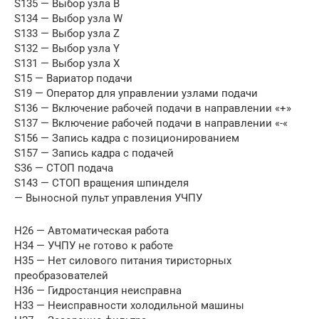
S135 — Выбор узла В
S134 — Выбор узла W
S133 — Выбор узла Z
S132 — Выбор узла Y
S131 — Выбор узла X
S15 — Вариатор подачи
S19 — Оператор для управлении узлами подачи
S136 — Включение рабочей подачи в направлении «+»
S137 — Включение рабочей подачи в направлении «-«
S156 — Запись кадра с позиционированием
S157 — Запись кадра с подачей
S36 — СТОП подача
S143 — СТОП вращения шпинделя
— Выносной пульт управления УЧПУ
H26 — Автоматическая работа
H34 — УЧПУ не готово к работе
H35 — Нет силового питания тиристорных
преобразователей
H36 — Гидростанция неисправна
H33 — Неисправности холодильной машины