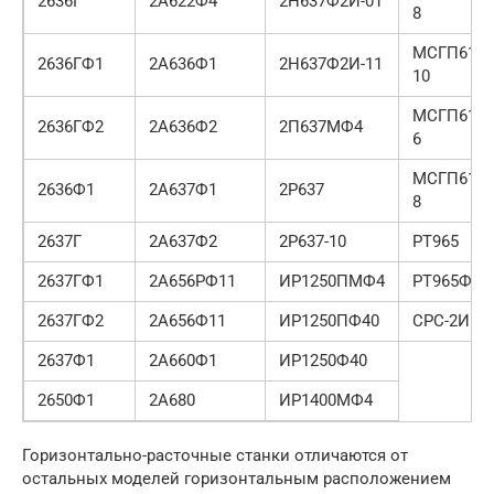
2636Г
2А622Ф4
2Н637Ф2И-01
8
МСГП6101
2636ГФ1
2А636Ф1
2Н637Ф2И-11
10
МСГП6101
2636ГФ2
2А636Ф2
2П637МФ4
6
МСГП6101
2636Ф1
2А637Ф1
2Р637
8
2637Г
2А637Ф2
2Р637-10
РТ965
2637ГФ1
2А656РФ11
ИР1250ПМФ4
РТ965Ф3
2637ГФ2
2А656Ф11
ИР1250ПФ40
СРС-2И
2637Ф1
2А660Ф1
ИР1250Ф40
2650Ф1
2А680
ИР1400МФ4
Горизонтально-расточные станки отличаются от
остальных моделей горизонтальным расположением