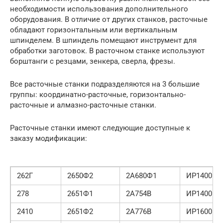
необходимости использования дополнительного
оборудования. В отличие от других станков, расточные
обладают горизонтальным или вертикальным
шпинделем. В шпиндель помещают инструмент для
обработки заготовок. В расточном станке используют
борштанги с резцами, зенкера, сверла, фрезы.
Все расточные станки подразделяются на 3 большие
группы: координатно-расточные, горизонтально-
расточные и алмазно-расточные станки.
Расточные станки имеют следующие доступные к
заказу модификации:
262Г
2650Ф2
2А680Ф1
ИР1400П
278
2651Ф1
2А754В
ИР1400ПФ
2410
2651Ф2
2А776В
ИР1600М