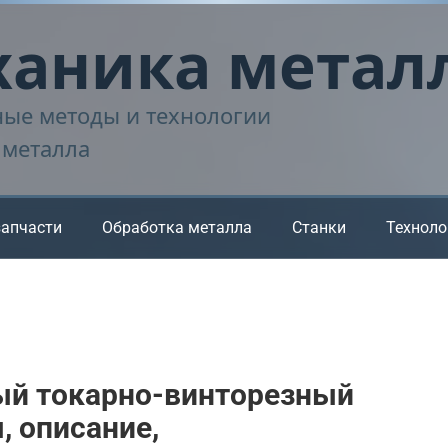
аника метал
ые методы и технологии
 металла
запчасти
Обработка металла
Станки
Техноло
ный токарно-винторезный
 описание,