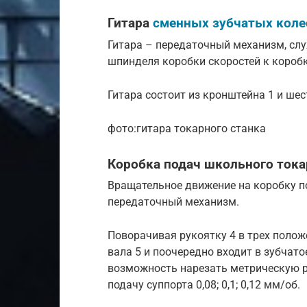
Гитара
сменных зубчатых коле
Гитара – передаточный механизм, сл
шпинделя коробки скоростей к коробк
Гитара состоит из кронштейна 1 и шест
фото:гитара токарного станка
Коробка подач школьного тока
Вращательное движение на коробку по
передаточный механизм.
Поворачивая рукоятку 4 в трех полож
вала 5 и поочередно входит в зубчато
возможность нарезать метрическую ре
подачу суппорта 0,08; 0,1; 0,12 мм/об.