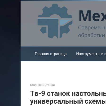
Перейти
Мех
к
контенту
Современн
обработки
Главная страница
Инструменты и 
Главная
»
Станки
Тв-9 станок настоль
универсальный схемы,