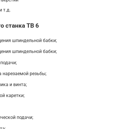
 т.д.
о станка ТВ 6
щения шпиндельной бабки;
щения шпиндельной бабки;
подачи;
а нарезаемой резьбы;
ика и винта;
ой каретки;
ческой подачи;
та;