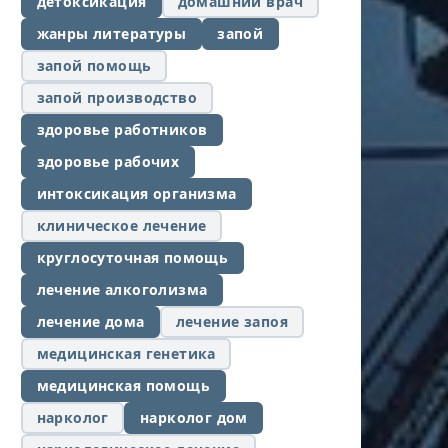
детоксикация
домашний врач
жанры литературы
запой
запой помощь
запой производство
здоровье работников
здоровье рабочих
интоксикация организма
клиническое лечение
круглосуточная помощь
лечение алкоголизма
лечение дома
лечение запоя
медицинская генетика
медицинская помощь
нарколог
нарколог дом