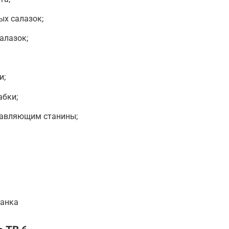
ых салазок;
алазок;
и;
абки;
равляющим станины;
танка