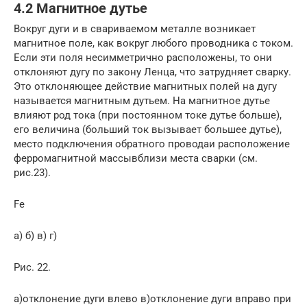
4.2 Магнитное дутье
Вокруг дуги и в свариваемом металле возникает
магнитное поле, как вокруг любого проводника с током.
Если эти поля несимметрично расположены, то они
отклоняют дугу по закону Ленца, что затрудняет сварку.
Это отклоняющее действие магнитных полей на дугу
называется магнитным дутьем. На магнитное дутье
влияют род тока (при постоянном токе дутье больше),
его величина (больший ток вызывает большее дутье),
место подключения обратного проводаи расположение
ферромагнитной массывблизи места сварки (см.
рис.23).
Fe
а) б) в) г)
Рис. 22.
а)отклонение дуги влево в)отклонение дуги вправо при