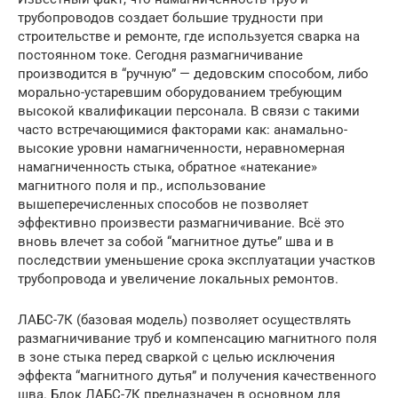
трубопроводов создает большие трудности при
строительстве и ремонте, где используется сварка на
постоянном токе. Сегодня размагничивание
производится в “ручную” — дедовским способом, либо
морально-устаревшим оборудованием требующим
высокой квалификации персонала. В связи с такими
часто встречающимися факторами как: анамально-
высокие уровни намагниченности, неравномерная
намагниченность стыка, обратное «натекание»
магнитного поля и пр., использование
вышеперечисленных способов не позволяет
эффективно произвести размагничивание. Всё это
вновь влечет за собой “магнитное дутье” шва и в
последствии уменьшение срока эксплуатации участков
трубопровода и увеличение локальных ремонтов.
ЛАБС-7К (базовая модель) позволяет осуществлять
размагничивание труб и компенсацию магнитного поля
в зоне стыка перед сваркой с целью исключения
эффекта “магнитного дутья” и получения качественного
шва. Блок ЛАБС-7К предназначен в основном для