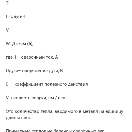
Т
I · Uдуги·
V
W=Дж/см (6),
где, I – сварочный ток, А
Uдуги– напряжение дуги, В
 — коэффициент полезного действия
V- скорость сварки, см / сек.
Это количество тепла, вводимого в металл на единицу
длины шва.
Примерные тепловые балансы сварочных дуг