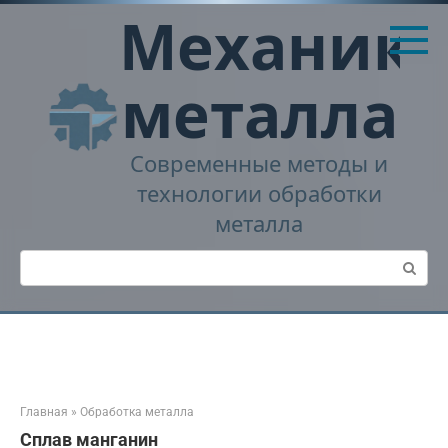
Перейти
Механика
к
контенту
металла
Современные методы и
технологии обработки
металла
Поиск:
Главная
»
Обработка металла
Сплав манганин