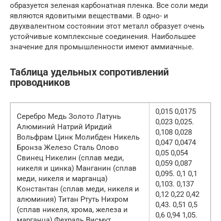
образуется зеленая карбонатная пленка. Все соли меди
являются ядовитыми веществами. В одно- и
двухвалентном состоянии этот металл образует очень
устойчивые комплексные соединения. Наибольшее
значение для промышленности имеют аммиачные.
Таблица удельных сопротивлений
проводников
0,015 0,0175
Серебро Медь Золото Латунь
0,023 0,025.
Алюминий Натрий Иридий
0,108 0,028
Вольфрам Цинк Молибден Никель
0,047 0,0474
Бронза Железо Сталь Олово
0,05 0,054
Свинец Никелин (сплав меди,
0,059 0,087
никеля и цинка) Манганин (сплав
0,095. 0,1 0,1
меди, никеля и марганца)
0,103. 0,137
Константан (сплав меди, никеля и
0,12 0,22 0,42
алюминия) Титан Ртуть Нихром
0,43. 0,51 0,5
(сплав никеля, хрома, железа и
0,6 0,94 1,05.
марганца) Фехраль Висмут