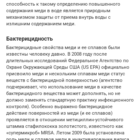
способность к такому определению повышенного
содержания меди в воде является природным
механизмом защиты от приема внутрь воды с
излишним содержанием меди.
Бактерицидность
Бактерицидные свойства меди и ее сплавов были
известны человеку давно. В 2008 году после
длительных исследований Федеральное Агентство по
Охране Окружающей Среды США (US EPA) официально
присвоило меди и нескольким сплавам меди статус
веществ с бактерицидной поверхностью (агентство
подчеркивает, что использование меди в качестве
бактерицидного вещества может дополнять, но не
должно заменять стандартную практику инфекционного
контроля). Особенно выражено бактерицидное
действие поверхностей из меди (и ее сплавов)
проявляется в отношении метициллин-устойчивого
штамма стафилококка золотистого, известного как
«супермикроб» MRSA. Летом 2009 была установлена
роль меди и сплавов меди в инактивировании вируса