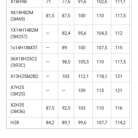
Х18Н9В
71
77,6
91,6
102,6
111,1
11
4Х14НВ2М
81,5
87,5
100
110
117,5
—
(ЭИ69)
1Х14Н14В2М
—
82,4
95,6
104,5
112
11
(ЭИ257)
1х14Н18М3Т
—
89
100
107,5
115
—
36Х18Н25С2
—
98,5
105,5
110
117,5
—
(ЭЯ3С)
Х13Н25М2В2
—
103
112,1
118,1
121
—
Х7Н25
—
—
109
115
121
1
(ЭИ25)
Х2Н35
87,5
92,5
103
110
116
12
(ЭИ36)
Н28
84,2
89,1
99,6
107,7
114,2
11