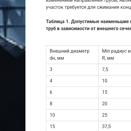
изменением направления трубы, явля
участок требуется для сжимания конц
Таблица 1. Допустимые наименьшие 
труб в зависимости от внешнего сечен
Внешний диаметр
Min радиус и
dн, мм
R, мм
3
7,5
4
10
6
15
8
20
10
25
15
37,5