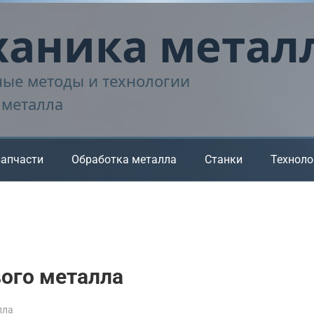
аника метал
ые методы и технологии
 металла
запчасти
Обработка металла
Станки
Техноло
ого металла
лла