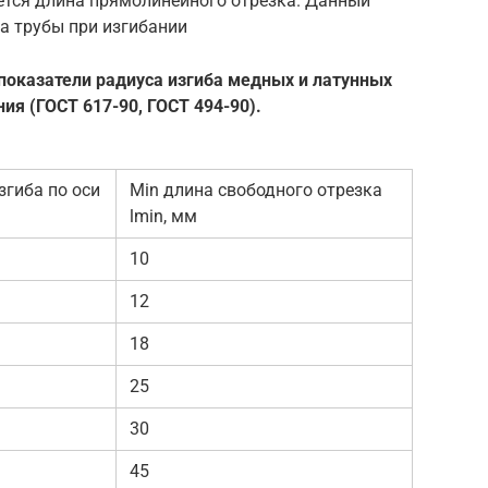
ется длина прямолинейного отрезка. Данный
а трубы при изгибании
показатели радиуса изгиба медных и латунных
ия (ГОСТ 617-90, ГОСТ 494-90).
згиба по оси
Min длина свободного отрезка
lmin, мм
10
12
18
25
30
45