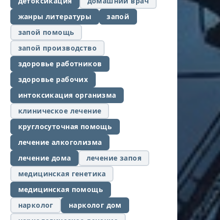
детоксикация
домашний врач
жанры литературы
запой
запой помощь
запой производство
здоровье работников
здоровье рабочих
интоксикация организма
клиническое лечение
круглосуточная помощь
лечение алкоголизма
лечение дома
лечение запоя
медицинская генетика
медицинская помощь
нарколог
нарколог дом