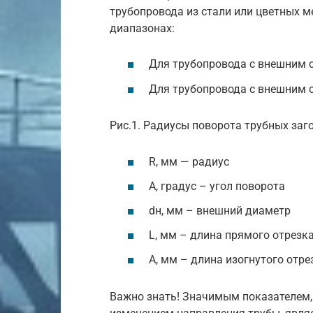
трубопровода из стали или цветных 
диапазонах:
Для трубопровода с внешним с
Для трубопровода с внешним с
Рис.1. Радиусы поворота трубных заго
R, мм — радиус
A, градус – угол поворота
dн, мм – внешний диаметр
L, мм – длина прямого отрезк
А, мм – длина изогнутого отре
Важно знать! Значимым показателем,