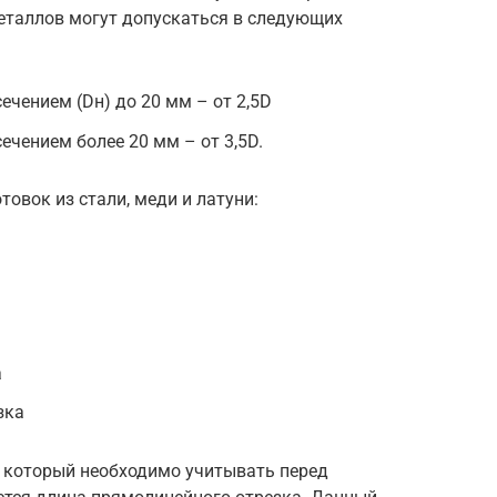
металлов могут допускаться в следующих
ечением (Dн) до 20 мм – от 2,5D
ечением более 20 мм – от 3,5D.
товок из стали, меди и латуни:
а
зка
 который необходимо учитывать перед