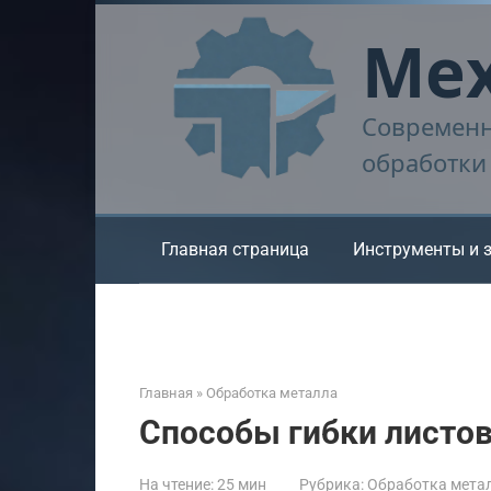
Перейти
Мех
к
контенту
Современн
обработки
Главная страница
Инструменты и 
Главная
»
Обработка металла
Способы гибки листов
На чтение:
25 мин
Рубрика:
Обработка мета